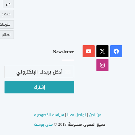
فن
فيديو ت
منوعات
نصائح
‫X
فيسبوك
‫YouTube
Newsletter
انستقرام
أدخل
بريدك
الإلكتروني
من نحن
|
تواصل معنا
|
سياسة الخصوصية
جميع الحقوق محفوظة 2019 ©
مدى بوست