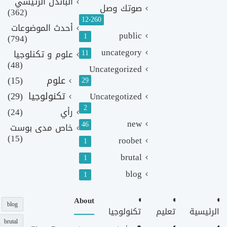
الباندل الرئيسي
صوتك وصل
(362)
12٬260
أحدث الموضوعات
public
1
(794)
uncategory
11
علوم و تكنلوجيا
(48)
Uncategorized
علوم
(15)
29
تكنولوجيا
(29)
Uncategotized
2
رأي
(24)
new
46
خاص مدى بوست
(15)
roobet
1
brutal
1
blog
1
About
blog
الرئيسية
تعليم
تكنولوجيا
brutal