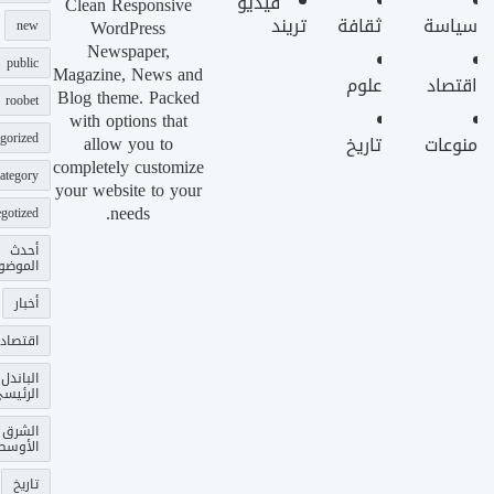
فيديو
Clean Responsive
سياسة
ثقافة
تريند
WordPress
new
Newspaper,
public
Magazine, News and
اقتصاد
علوم
Blog theme. Packed
roobet
with options that
gorized
allow you to
منوعات
تاريخ
completely customize
ategory
your website to your
needs.
gotized
أحدث
الموضو
أخبار
اقتصاد
الباندل
الرئيس
الشرق
الأوسط
تاريخ