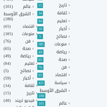
تاريخ
15
عالم
(101)
ثقافة
الشرق الأوسط
34
(180)
تعليم
84
اقتصاد
(65)
أخبار
59
منوعات
(385)
نصائح
5
فن
(76)
منوعات
385
صحة
(65)
رياضة
49
رياضة
(49)
صحة
65
تعليم
(84)
فن
76
نصائح
(5)
اقتصاد
65
أخبار
(59)
سياسة
425
ثقافة
(34)
الشرق الأوسط
تاريخ
(15)
180
فيديو تريند
(48)
عالم
101