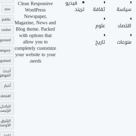
فيديو
Clean Responsive
سياسة
ثقافة
تريند
WordPress
new
Newspaper,
public
Magazine, News and
اقتصاد
علوم
Blog theme. Packed
roobet
with options that
gorized
allow you to
منوعات
تاريخ
completely customize
ategory
your website to your
needs.
gotized
أحدث
الموضو
أخبار
اقتصاد
الباندل
الرئيس
الشرق
الأوسط
تاريخ