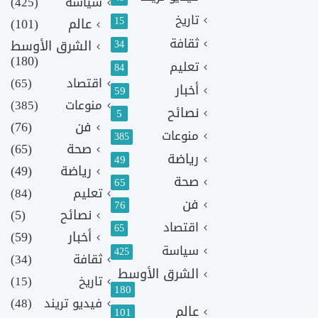
سياسة
(425)
تاريخ
15
عالم
(101)
ثقافة
الشرق الأوسط
34
(180)
تعليم
84
اقتصاد
(65)
أخبار
59
منوعات
(385)
نصائح
5
فن
(76)
منوعات
385
صحة
(65)
رياضة
49
رياضة
(49)
صحة
65
تعليم
(84)
فن
76
نصائح
(5)
اقتصاد
65
أخبار
(59)
سياسة
425
ثقافة
(34)
الشرق الأوسط
تاريخ
(15)
180
فيديو تريند
(48)
عالم
101