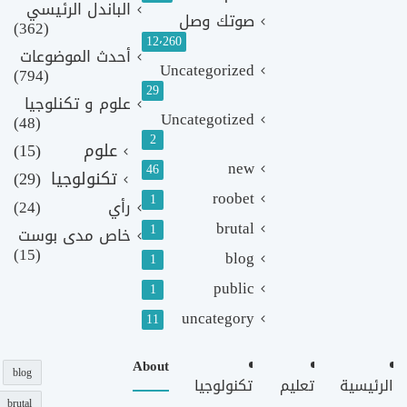
الباندل الرئيسي
صوتك وصل
(362)
12٬260
أحدث الموضوعات
Uncategorized
(794)
29
علوم و تكنلوجيا
Uncategotized
(48)
2
علوم
(15)
new
46
تكنولوجيا
(29)
roobet
1
رأي
(24)
brutal
1
خاص مدى بوست
(15)
blog
1
public
1
uncategory
11
About
blog
الرئيسية
تعليم
تكنولوجيا
brutal