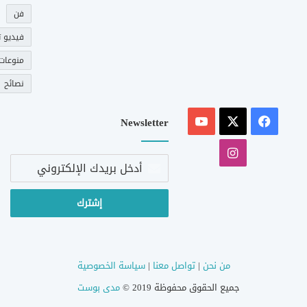
فن
فيديو ت
منوعات
نصائح
‫X
فيسبوك
‫YouTube
Newsletter
انستقرام
أدخل
بريدك
الإلكتروني
من نحن
|
تواصل معنا
|
سياسة الخصوصية
جميع الحقوق محفوظة 2019 ©
مدى بوست