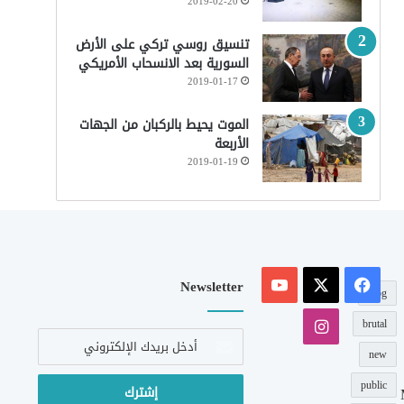
2019-02-20
تنسيق روسي تركي على الأرض
السورية بعد الانسحاب الأمريكي
2019-01-17
الموت يحيط بالركبان من الجهات
الأربعة
2019-01-19
‫X
فيسبوك
‫YouTube
Newsletter
blog
انستقرام
brutal
أدخل
بريدك
new
الإلكتروني
public