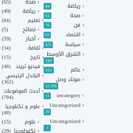
صحة
(65)
رياضة
49
رياضة
(49)
صحة
65
تعليم
(84)
فن
76
نصائح
(5)
اقتصاد
65
أخبار
(59)
سياسة
425
ثقافة
(34)
الشرق الأوسط
تاريخ
(15)
180
فيديو تريند
(48)
عالم
101
الباندل الرئيسي
صوتك وصل
(362)
12٬296
أحدث الموضوعات
uncategory
11
(794)
Uncategorized
علوم و تكنلوجيا
(48)
29
Uncategotized
علوم
(15)
2
تكنولوجيا
(29)