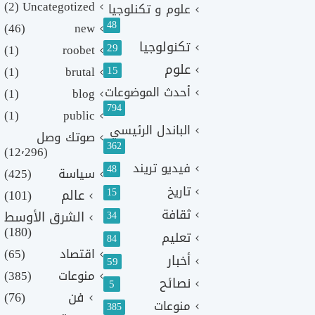
(2)
Uncategotized
علوم و تكنلوجيا
48
(46)
new
تكنولوجيا
29
(1)
roobet
علوم
(1)
brutal
15
أحدث الموضوعات
(1)
blog
794
(1)
public
الباندل الرئيسي
صوتك وصل
362
(12٬296)
فيديو تريند
48
سياسة
(425)
تاريخ
15
عالم
(101)
ثقافة
الشرق الأوسط
34
(180)
تعليم
84
اقتصاد
(65)
أخبار
59
منوعات
(385)
نصائح
5
فن
(76)
منوعات
385