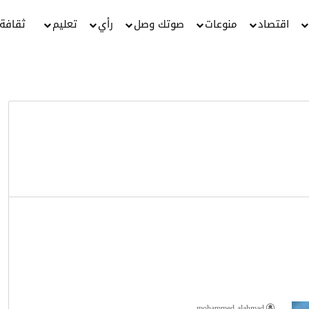
اقتصاد
منوعات
صوتك وصل
رأي
تعليم
ثقافة
mohammed alahmad