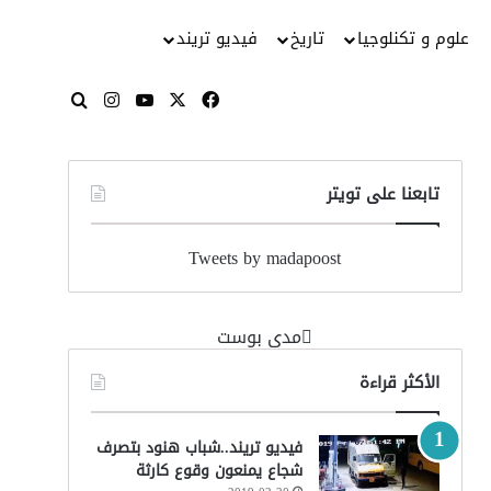
علوم و تكنلوجيا
تاريخ
فيديو تريند
‫X
فيسبوك
‫YouTube
انستقرام
بحث عن
تابعنا على تويتر
Tweets by madapoost
‏مدى بوست‏
الأكثر قراءة
فيديو تريند..شباب هنود بتصرف
شجاع يمنعون وقوع كارثة