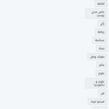
ثقافة
خاص مدى
بوست
رأي
رياضة
سياسة
صحة
صوتك وصل
عالم
علوم
علوم و
تكنلوجيا
فن
فيديو تريند