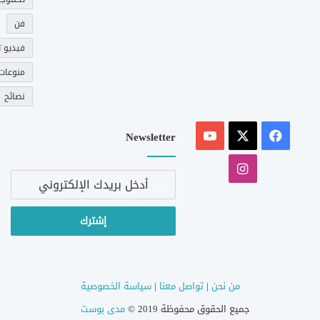
فن
فيديو ت
منوعات
نصائح
‫X
فيسبوك
‫YouTube
Newsletter
انستقرام
أدخل
بريدك
الإلكتروني
من نحن
|
تواصل معنا
|
سياسة الخصوصية
جميع الحقوق محفوظة 2019 ©
مدى بوست