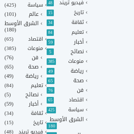
فيديو تريند
48
سياسة
(425)
تاريخ
15
عالم
(101)
ثقافة
الشرق الأوسط
34
(180)
تعليم
84
اقتصاد
(65)
أخبار
59
منوعات
(385)
نصائح
5
فن
(76)
منوعات
385
صحة
(65)
رياضة
49
رياضة
(49)
صحة
65
تعليم
(84)
فن
76
نصائح
(5)
اقتصاد
65
أخبار
(59)
سياسة
425
ثقافة
(34)
الشرق الأوسط
تاريخ
(15)
180
فيديو تريند
(48)