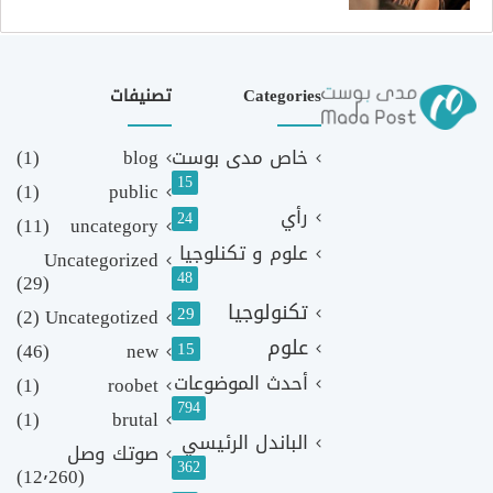
Categories
تصنيفات
خاص مدى بوست
blog
(1)
15
(1)
public
رأي
24
(11)
uncategory
علوم و تكنلوجيا
Uncategorized
48
(29)
تكنولوجيا
29
(2)
Uncategotized
علوم
(46)
new
15
أحدث الموضوعات
(1)
roobet
794
(1)
brutal
الباندل الرئيسي
صوتك وصل
362
(12٬260)