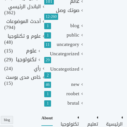
عالم
101
الباندل الرئيسي
صوتك وصل
(362)
12٬260
أحدث الموضوعات
blog
1
(794)
public
1
علوم و تكنلوجيا
(48)
uncategory
11
علوم
(15)
Uncategorized
تكنولوجيا
(29)
29
رأي
(24)
Uncategotized
2
خاص مدى بوست
(15)
new
46
roobet
1
brutal
1
About
blog
الرئيسية
تعليم
تكنولوجيا