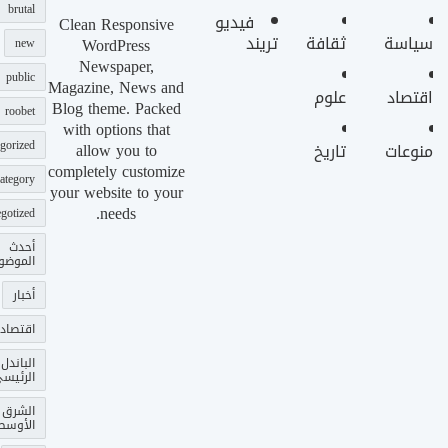
brutal
فيديو
Clean Responsive
سياسة
ثقافة
تريند
WordPress
new
Newspaper,
public
Magazine, News and
اقتصاد
علوم
Blog theme. Packed
roobet
with options that
gorized
allow you to
منوعات
تاريخ
completely customize
ategory
your website to your
needs.
gotized
أحدث
الموضو
أخبار
اقتصاد
الباندل
الرئيس
الشرق
الأوسط