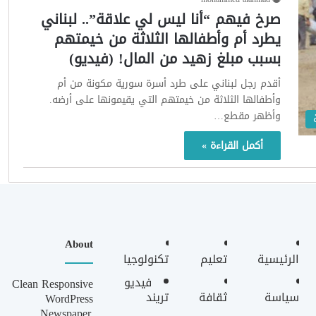
صرخ فيهم “أنا ليس لي علاقة”.. لبناني
يطرد أم وأطفالها الثلاثة من خيمتهم
بسبب مبلغ زهيد من المال! (فيديو)
أقدم رجل لبناني على طرد أسرة سورية مكونة من أم
وأطفالها الثلاثة من خيمتهم التي يقيمونها على أرضه.
وأظهر مقطع…
أكمل القراءة »
About
الرئيسية
تعليم
تكنولوجيا
فيديو
Clean Responsive
سياسة
ثقافة
تريند
WordPress
Newspaper,