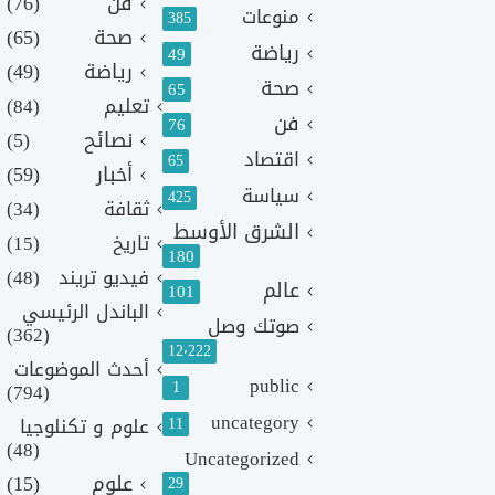
فن
(76)
منوعات
385
صحة
(65)
رياضة
49
رياضة
(49)
صحة
65
تعليم
(84)
فن
76
نصائح
(5)
اقتصاد
65
أخبار
(59)
سياسة
425
ثقافة
(34)
الشرق الأوسط
تاريخ
(15)
180
فيديو تريند
(48)
عالم
101
الباندل الرئيسي
صوتك وصل
(362)
12٬222
أحدث الموضوعات
public
1
(794)
uncategory
11
علوم و تكنلوجيا
(48)
Uncategorized
علوم
(15)
29