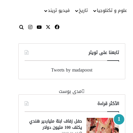
علوم و تكنلوجيا
تاريخ
فيديو تريند
‫X
فيسبوك
‫YouTube
انستقرام
بحث عن
تابعنا على تويتر
Tweets by madapoost
‏مدى بوست‏
الأكثر قراءة
حفل زفاف ابنة ملياردير هندي
يكلف 100 مليون دولار