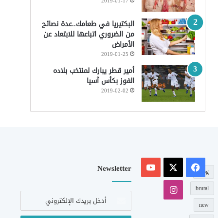
2019-01-17
البكتيريا في طعامك..عدة نصائح
من الضروري اتباعها للابتعاد عن
الأمراض
2019-01-25
أمير قطر يبارك لمنتخب بلاده
الفوز بكأس آسيا
2019-02-02
‫X
فيسبوك
‫YouTube
Newsletter
blog
انستقرام
brutal
أدخل
بريدك
new
الإلكتروني