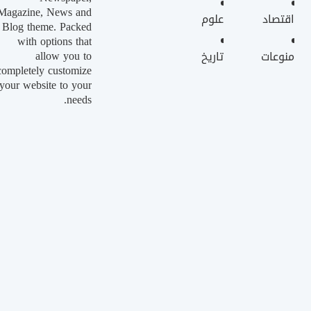
Magazine, News and
اقتصاد
علوم
Blog theme. Packed
with options that
allow you to
منوعات
تاريخ
completely customize
your website to your
needs.