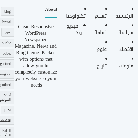
About
blog
الرئيسية
تعليم
تكنولوجيا
brutal
فيديو
Clean Responsive
سياسة
ثقافة
تريند
WordPress
new
Newspaper,
public
Magazine, News and
اقتصاد
علوم
Blog theme. Packed
roobet
with options that
gorized
allow you to
منوعات
تاريخ
completely customize
ategory
your website to your
needs.
gotized
أحدث
الموضو
أخبار
اقتصاد
الباندل
الرئيس