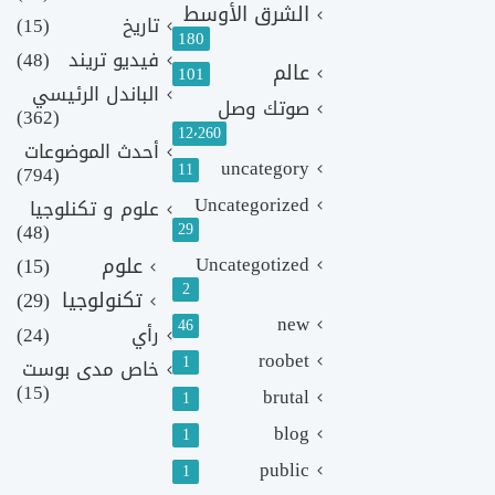
الشرق الأوسط
تاريخ
(15)
180
فيديو تريند
(48)
عالم
101
الباندل الرئيسي
صوتك وصل
(362)
12٬260
أحدث الموضوعات
uncategory
11
(794)
Uncategorized
علوم و تكنلوجيا
(48)
29
Uncategotized
علوم
(15)
2
تكنولوجيا
(29)
new
46
رأي
(24)
roobet
1
خاص مدى بوست
(15)
brutal
1
blog
1
public
1