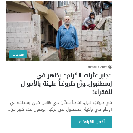
منوعات
ahmad alomar
“جابر عثرات الكرام” يظهر في
إسطنبول..وزّع ظروفـاً مليئة بالأموال
للفقراء!
في موقفٍ نبيل، تفاجـأ سكّان حي هاس كوي بمنطقة بي
أوغلو في ولاية إسطنبول في تركيا، بوصول عدد كبير من…
أكمل القراءة »