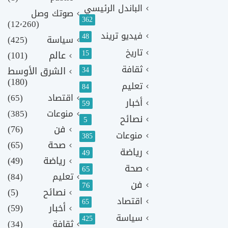
الباندل الرئيسي
صوتك وصل
362
(12٬260)
فيديو تريند
48
سياسة
(425)
تاريخ
15
عالم
(101)
ثقافة
الشرق الأوسط
34
(180)
تعليم
84
اقتصاد
(65)
أخبار
59
منوعات
(385)
نصائح
5
فن
(76)
منوعات
385
صحة
(65)
رياضة
49
رياضة
(49)
صحة
65
تعليم
(84)
فن
76
نصائح
(5)
اقتصاد
65
أخبار
(59)
سياسة
425
ثقافة
(34)