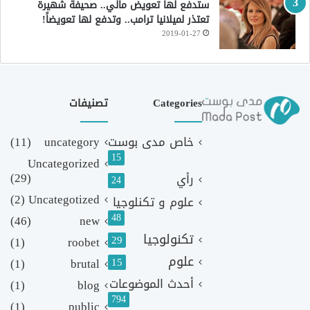
ستدفع لها تعويض مالي.. صحيفة شهيرة
تعتذر لميلانيا ترامب.. وتدفع لها تعويضاً!
2019-01-27
Categories
تصنيفات
خاص مدى بوست
uncategory
(11)
15
Uncategorized
(29)
رأي
24
(2)
Uncategotized
علوم و تكنلوجيا
48
(46)
new
تكنولوجيا
29
(1)
roobet
علوم
(1)
brutal
15
أحدث الموضوعات
(1)
blog
794
(1)
public