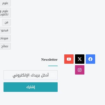
علوم
علوم و
تكنلوجي
فن
فيديو ت
منوعات
نصائح
‫X
فيسبوك
‫YouTube
Newsletter
انستقرام
أدخل
بريدك
الإلكتروني