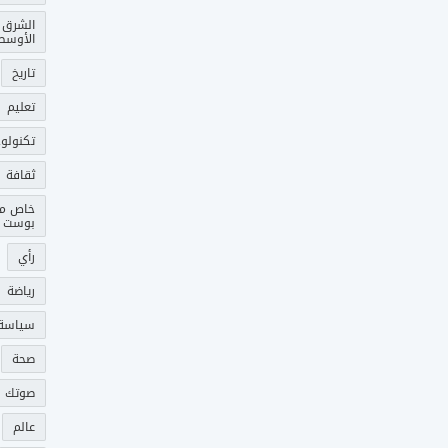
الشرق
الأوسط
تاريخ
تعليم
تكنولوج
ثقافة
خاص م
بوست
رأي
رياضة
سياسة
صحة
صوتك 
عالم