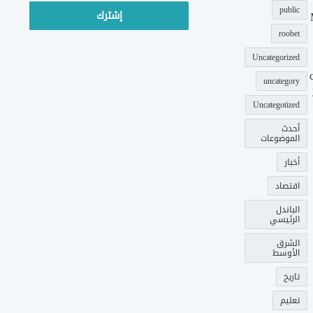
الإلكتروني
public
roobet
Uncategorized
uncategory
Uncategotized
أحدث
الموضوعات
أخبار
اقتصاد
الباندل
الرئيسي
الشرق
الأوسط
تاريخ
تعليم