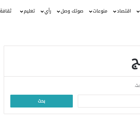
اقتصاد
منوعات
صوتك وصل
رأي
تعليم
ثقافة
ج
حث.
البحث
عن: