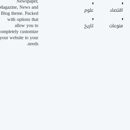
Newspaper,
Magazine, News and
اقتصاد
علوم
Blog theme. Packed
with options that
allow you to
منوعات
تاريخ
completely customize
your website to your
needs.