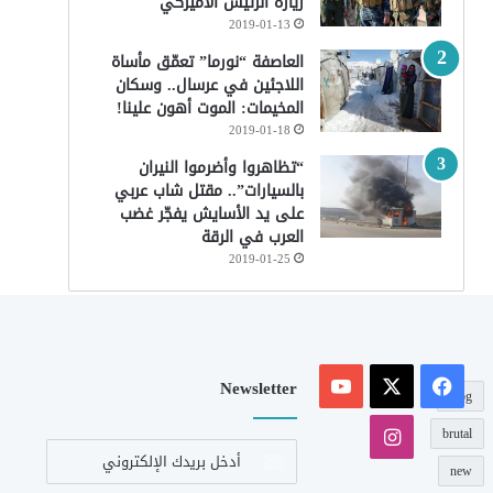
زيارة الرئيس الأميركي
2019-01-13
العاصفة “نورما” تعمّق مأساة
اللاجئين في عرسال.. وسكان
المخيمات: الموت أهون علينا!
2019-01-18
“تظاهروا وأضرموا النيران
بالسيارات”.. مقتل شاب عربي
على يد الأسايش يفجّر غضب
العرب في الرقة
2019-01-25
‫X
فيسبوك
‫YouTube
Newsletter
blog
انستقرام
brutal
أدخل
بريدك
new