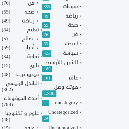
فن
(76)
منوعات
385
صحة
(65)
رياضة
49
رياضة
(49)
صحة
65
تعليم
(84)
فن
76
نصائح
(5)
اقتصاد
65
أخبار
(59)
سياسة
425
ثقافة
(34)
الشرق الأوسط
تاريخ
(15)
180
فيديو تريند
(48)
عالم
101
الباندل الرئيسي
صوتك وصل
(362)
12٬181
أحدث الموضوعات
uncategory
11
(794)
Uncategorized
علوم و تكنلوجيا
(48)
29
Uncategotized
علوم
(15)