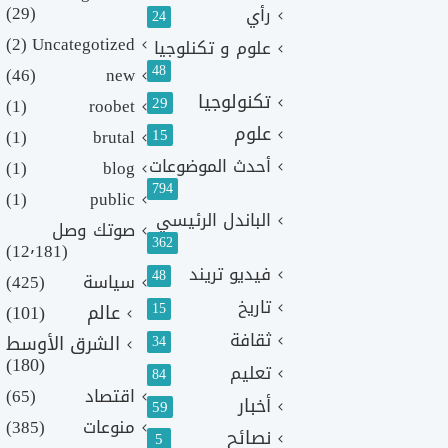
(29)
رأي
24
(2)
Uncategotized
علوم و تكنلوجيا
48
(46)
new
تكنولوجيا
29
(1)
roobet
علوم
(1)
brutal
15
أحدث الموضوعات
(1)
blog
794
(1)
public
الباندل الرئيسي
صوتك وصل
362
(12٬181)
فيديو تريند
48
سياسة
(425)
تاريخ
15
عالم
(101)
ثقافة
الشرق الأوسط
34
(180)
تعليم
84
اقتصاد
(65)
أخبار
59
منوعات
(385)
نصائح
5