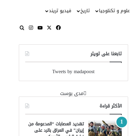
علوم و تكنلوجيا
تاريخ
فيديو تريند
‫X
فيسبوك
‫YouTube
انستقرام
بحث عن
تابعنا على تويتر
Tweets by madapoost
‏مدى بوست‏
الأكثر قراءة
تهديد العصابات “المدعومة من
إيران” في العراق بالرد على