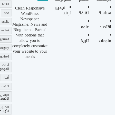
brutal
فيديو
Clean Responsive
سياسة
ثقافة
تريند
WordPress
new
Newspaper,
public
Magazine, News and
اقتصاد
علوم
Blog theme. Packed
roobet
with options that
gorized
allow you to
منوعات
تاريخ
completely customize
ategory
your website to your
needs.
gotized
أحدث
الموضو
أخبار
اقتصاد
الباندل
الرئيس
الشرق
الأوسط