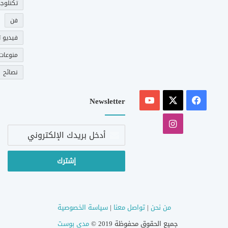
تكنلوجي
فن
فيديو ت
منوعات
نصائح
‫X
فيسبوك
‫YouTube
Newsletter
انستقرام
أدخل
بريدك
الإلكتروني
من نحن
|
تواصل معنا
|
سياسة الخصوصية
جميع الحقوق محفوظة 2019 ©
مدى بوست