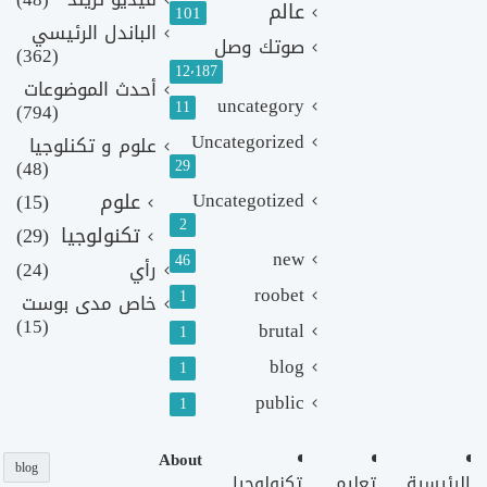
عالم
101
الباندل الرئيسي
صوتك وصل
(362)
12٬187
أحدث الموضوعات
uncategory
11
(794)
Uncategorized
علوم و تكنلوجيا
(48)
29
Uncategotized
علوم
(15)
2
تكنولوجيا
(29)
new
46
رأي
(24)
roobet
1
خاص مدى بوست
(15)
brutal
1
blog
1
public
1
About
blog
الرئيسية
تعليم
تكنولوجيا