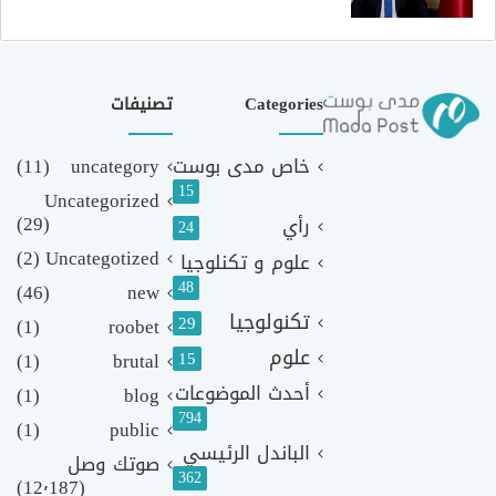
Categories
تصنيفات
خاص مدى بوست
uncategory
(11)
15
Uncategorized
(29)
رأي
24
(2)
Uncategotized
علوم و تكنلوجيا
48
(46)
new
تكنولوجيا
29
(1)
roobet
علوم
(1)
brutal
15
أحدث الموضوعات
(1)
blog
794
(1)
public
الباندل الرئيسي
صوتك وصل
362
(12٬187)