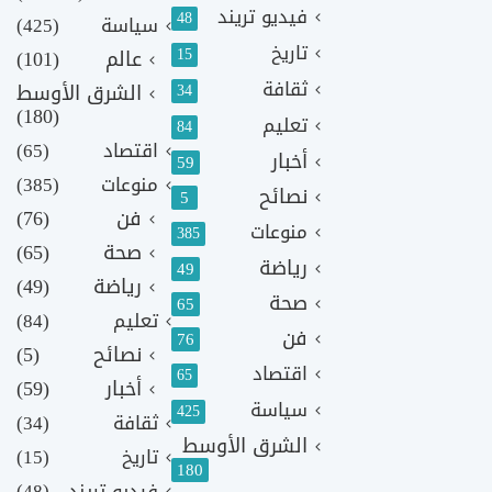
فيديو تريند
48
سياسة
(425)
تاريخ
15
عالم
(101)
ثقافة
الشرق الأوسط
34
(180)
تعليم
84
اقتصاد
(65)
أخبار
59
منوعات
(385)
نصائح
5
فن
(76)
منوعات
385
صحة
(65)
رياضة
49
رياضة
(49)
صحة
65
تعليم
(84)
فن
76
نصائح
(5)
اقتصاد
65
أخبار
(59)
سياسة
425
ثقافة
(34)
الشرق الأوسط
تاريخ
(15)
180
فيديو تريند
(48)