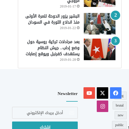
الزوجي
2019-01-17
البشير يزور الدوحة للمرة الأولى
منذ اندلاع الثورة في السودان
2019-01-22
بعد مجادلات تركية روسية حول
وضع إدلب.. جيش النظام
يستهدف كفرنبل ويوقع إصابات
2019-01-28
‫X
فيسبوك
‫YouTube
Newsletter
blog
انستقرام
brutal
أدخل
بريدك
new
الإلكتروني
public