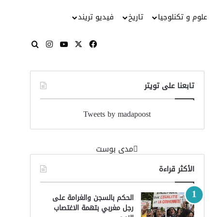
علوم و تكنلوجيا
تاريخ
فيديو تريند
‫X
فيسبوك
‫YouTube
انستقرام
بحث عن
تابعنا على تويتر
Tweets by madapoost
‏مدى بوست‏
الأكثر قراءة
الحكم بالسجن والغرامة على
رجل مغربي بتهمة الاغتصاب