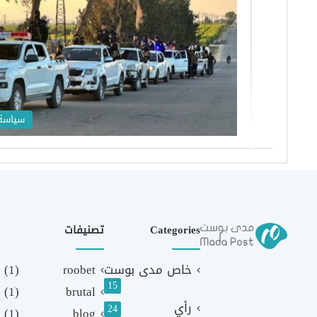
سياسة
Categories
تصنيفات
خاص مدى بوست
roobet
(1)
15
(1)
brutal
رأي
24
(1)
blog