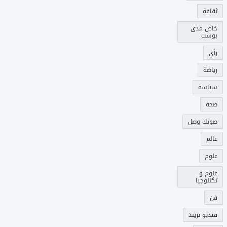
ثقافة
خاص مدى
بوست
رأي
رياضة
سياسة
صحة
صوتك وصل
عالم
علوم
علوم و
تكنلوجيا
فن
فيديو تريند