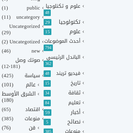
علوم و تكنلوجيا
(1)
public
48
(11)
uncategory
تكنولوجيا
29
Uncategorized
علوم
(29)
15
أحدث الموضوعات
(2)
Uncategotized
794
(46)
new
الباندل الرئيسي
صوتك وصل
362
(12٬181)
فيديو تريند
48
سياسة
(425)
تاريخ
15
عالم
(101)
ثقافة
الشرق الأوسط
34
(180)
تعليم
84
اقتصاد
(65)
أخبار
59
منوعات
(385)
نصائح
5
فن
(76)
منوعات
385