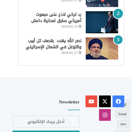
2019-01-17
رد تركي لاذع على مبعوث
أمريكي سابق لمحاربة داعش
2019-01-21
نصر الله يهدد بقصف تل أبيب
والتوغل في الشمال الإسرائيلي
2019-01-27
‫X
فيسبوك
‫YouTube
Newsletter
blog
انستقرام
brutal
أدخل
بريدك
new
الإلكتروني