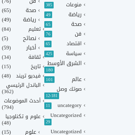
فن
(76)
منوعات
385
صحة
(65)
رياضة
49
رياضة
(49)
صحة
65
تعليم
(84)
فن
76
نصائح
(5)
اقتصاد
65
أخبار
(59)
سياسة
425
ثقافة
(34)
الشرق الأوسط
تاريخ
(15)
180
فيديو تريند
(48)
عالم
101
الباندل الرئيسي
صوتك وصل
(362)
12٬181
أحدث الموضوعات
uncategory
11
(794)
Uncategorized
علوم و تكنلوجيا
(48)
29
Uncategotized
علوم
(15)