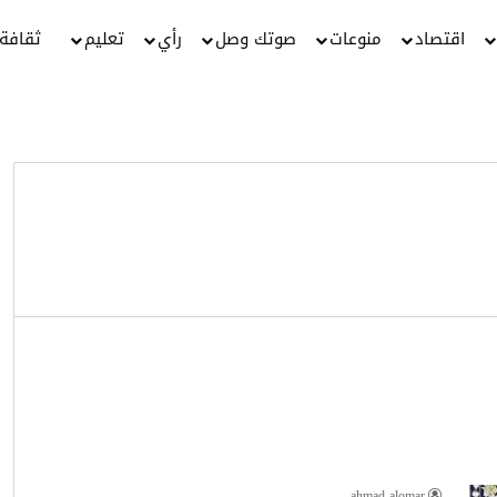
اقتصاد
منوعات
صوتك وصل
رأي
تعليم
ثقافة
ahmad alomar