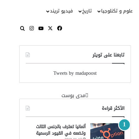
علوم و تكنلوجيا
تاريخ
فيديو تريند
‫X
فيسبوك
‫YouTube
انستقرام
بحث عن
تابعنا على تويتر
Tweets by madapoost
‏مدى بوست‏
الأكثر قراءة
ألمانيا تعترف بالجنس الثالث
وتضعه في القيود الرسمية