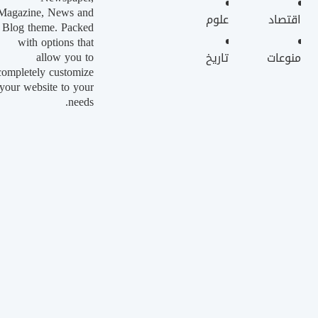
Magazine, News and
اقتصاد
علوم
Blog theme. Packed
with options that
allow you to
منوعات
تاريخ
completely customize
your website to your
needs.