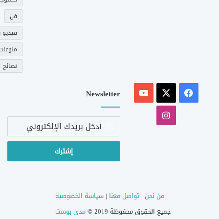
فن
فيديو ت
منوعات
نصائح
‫X
فيسبوك
‫YouTube
Newsletter
انستقرام
أدخل
بريدك
الإلكتروني
من نحن
|
تواصل معنا
|
سياسة الخصوصية
جميع الحقوق محفوظة 2019 ©
مدى بوست