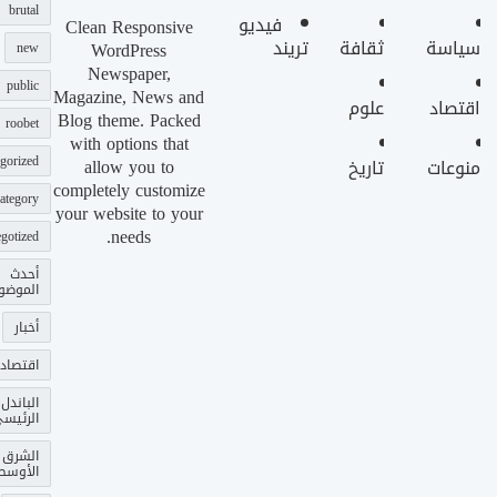
brutal
فيديو
Clean Responsive
سياسة
ثقافة
تريند
WordPress
new
Newspaper,
public
Magazine, News and
اقتصاد
علوم
Blog theme. Packed
roobet
with options that
gorized
allow you to
منوعات
تاريخ
completely customize
ategory
your website to your
needs.
gotized
أحدث
الموضو
أخبار
اقتصاد
الباندل
الرئيس
الشرق
الأوسط