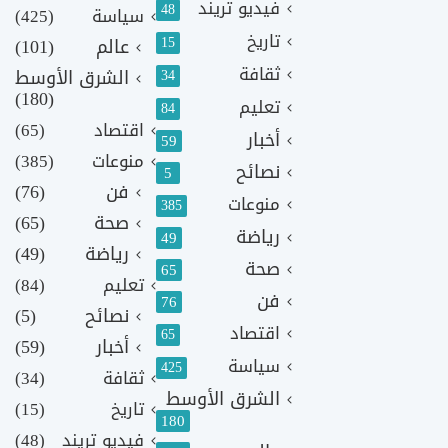
فيديو تريند
48
سياسة
(425)
تاريخ
15
عالم
(101)
ثقافة
الشرق الأوسط
34
(180)
تعليم
84
اقتصاد
(65)
أخبار
59
منوعات
(385)
نصائح
5
فن
(76)
منوعات
385
صحة
(65)
رياضة
49
رياضة
(49)
صحة
65
تعليم
(84)
فن
76
نصائح
(5)
اقتصاد
65
أخبار
(59)
سياسة
425
ثقافة
(34)
الشرق الأوسط
تاريخ
(15)
180
فيديو تريند
(48)