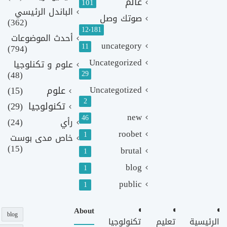
عالم
101
الباندل الرئيسي
صوتك وصل
(362)
12٬181
أحدث الموضوعات
uncategory
11
(794)
Uncategorized
علوم و تكنلوجيا
(48)
29
Uncategotized
علوم
(15)
2
تكنولوجيا
(29)
new
46
رأي
(24)
roobet
1
خاص مدى بوست
(15)
brutal
1
blog
1
public
1
About
blog
الرئيسية
تعليم
تكنولوجيا