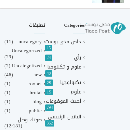
Categories
تصنيفات
خاص مدى بوست
uncategory
(11)
15
Uncategorized
(29)
رأي
24
(2)
Uncategotized
علوم و تكنلوجيا
48
(46)
new
تكنولوجيا
29
(1)
roobet
علوم
(1)
brutal
15
أحدث الموضوعات
(1)
blog
794
(1)
public
الباندل الرئيسي
صوتك وصل
362
(12٬181)