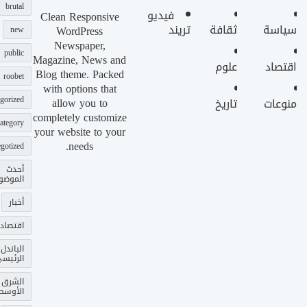
brutal
فيديو
Clean Responsive
سياسة
ثقافة
تريند
WordPress
new
Newspaper,
public
Magazine, News and
اقتصاد
علوم
Blog theme. Packed
roobet
with options that
gorized
allow you to
منوعات
تاريخ
completely customize
ategory
your website to your
needs.
gotized
أحدث
الموضو
أخبار
اقتصاد
الباندل
الرئيس
الشرق
الأوسط