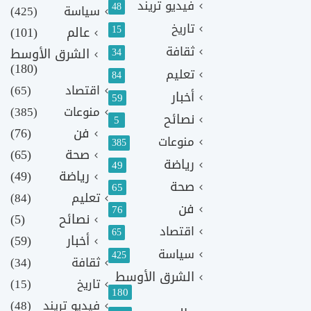
فيديو تريند
48
سياسة
(425)
تاريخ
15
عالم
(101)
ثقافة
الشرق الأوسط
34
(180)
تعليم
84
اقتصاد
(65)
أخبار
59
منوعات
(385)
نصائح
5
فن
(76)
منوعات
385
صحة
(65)
رياضة
49
رياضة
(49)
صحة
65
تعليم
(84)
فن
76
نصائح
(5)
اقتصاد
65
أخبار
(59)
سياسة
425
ثقافة
(34)
الشرق الأوسط
تاريخ
(15)
180
فيديو تريند
(48)