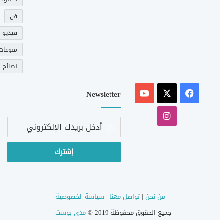
فن
فيديو ت
منوعات
نصائح
‫X
فيسبوك
‫YouTube
Newsletter
انستقرام
أدخل
بريدك
الإلكتروني
من نحن
|
تواصل معنا
|
سياسة الخصوصية
جميع الحقوق محفوظة 2019 ©
مدى بوست