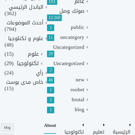
عالم
101
الباندل الرئيسي
صوتك وصل
(362)
12٬260
أحدث الموضوعات
public
1
(794)
uncategory
11
علوم و تكنلوجيا
(48)
Uncategorized
علوم
(15)
29
تكنولوجيا
(29)
Uncategotized
2
رأي
(24)
new
46
خاص مدى بوست
(15)
roobet
1
brutal
1
blog
1
About
blog
الرئيسية
تعليم
تكنولوجيا