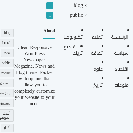
blog
1
public
1
About
blog
الرئيسية
تعليم
تكنولوجيا
brutal
فيديو
Clean Responsive
سياسة
ثقافة
تريند
WordPress
new
Newspaper,
public
Magazine, News and
اقتصاد
علوم
Blog theme. Packed
roobet
with options that
gorized
allow you to
منوعات
تاريخ
completely customize
ategory
your website to your
needs.
gotized
أحدث
الموضو
أخبار