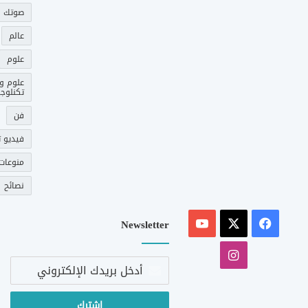
صوتك 
عالم
علوم
علوم و
تكنلوجي
فن
فيديو ت
منوعات
نصائح
‫X
فيسبوك
‫YouTube
Newsletter
انستقرام
أدخل
بريدك
الإلكتروني