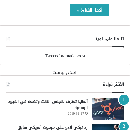
أكمل القراءة »
تابعنا على تويتر
Tweets by madapoost
‏مدى بوست‏
الأكثر قراءة
ألمانيا تعترف بالجنس الثالث وتضعه في القيود
الرسمية
2019-01-17
رد تركي لاذع على مبعوث أمريكي سابق