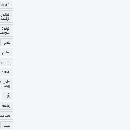
اقتصاد
الباندل
الرئيس
الشرق
الأوسط
تاريخ
تعليم
تكنولوج
ثقافة
خاص م
بوست
رأي
رياضة
سياسة
صحة