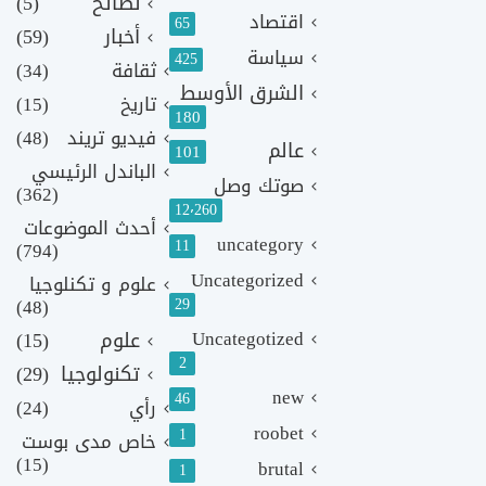
نصائح
(5)
اقتصاد
65
أخبار
(59)
سياسة
425
ثقافة
(34)
الشرق الأوسط
تاريخ
(15)
180
فيديو تريند
(48)
عالم
101
الباندل الرئيسي
صوتك وصل
(362)
12٬260
أحدث الموضوعات
uncategory
11
(794)
Uncategorized
علوم و تكنلوجيا
(48)
29
Uncategotized
علوم
(15)
2
تكنولوجيا
(29)
new
46
رأي
(24)
roobet
1
خاص مدى بوست
(15)
brutal
1