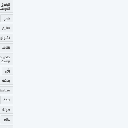
الشرق
الأوسط
تاريخ
تعليم
تكنولوج
ثقافة
خاص م
بوست
رأي
رياضة
سياسة
صحة
صوتك 
عالم