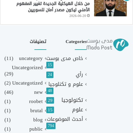
من خلال الهيكلية الجديدة تغيير المفهوم
الأمني ليكون مصدر أمان للسوريين
2026-06-20
Categories
تصنيفات
خاص مدى بوست
uncategory
(11)
15
Uncategorized
(29)
رأي
24
(2)
Uncategotized
علوم و تكنلوجيا
48
(46)
new
تكنولوجيا
29
(1)
roobet
علوم
(1)
brutal
15
أحدث الموضوعات
(1)
blog
794
(1)
public