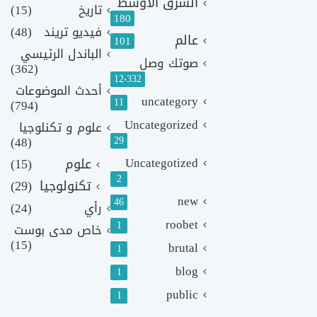
الشرق الأوسط
تاريخ
(15)
180
فيديو تريند
(48)
عالم
101
الباندل الرئيسي
صوتك وصل
(362)
12٬332
أحدث الموضوعات
uncategory
11
(794)
Uncategorized
علوم و تكنلوجيا
(48)
29
Uncategotized
علوم
(15)
2
تكنولوجيا
(29)
new
46
رأي
(24)
roobet
1
خاص مدى بوست
(15)
brutal
1
blog
1
public
1