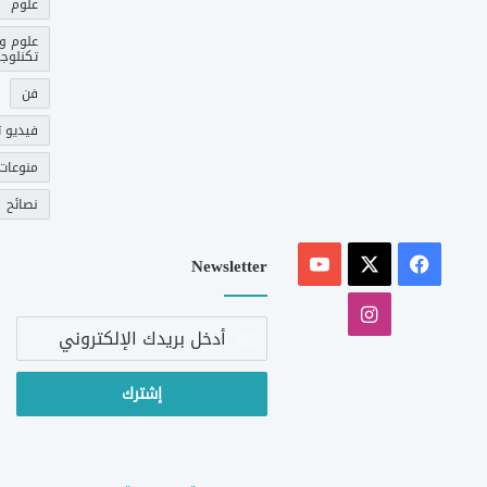
علوم
علوم و
تكنلوجي
فن
فيديو ت
منوعات
نصائح
‫X
فيسبوك
‫YouTube
Newsletter
انستقرام
أدخل
بريدك
الإلكتروني