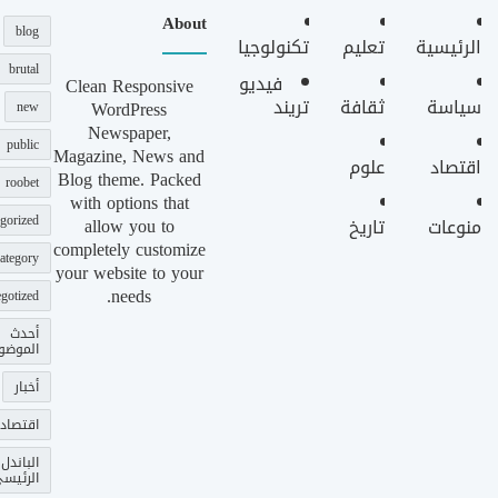
About
blog
الرئيسية
تعليم
تكنولوجيا
brutal
فيديو
Clean Responsive
سياسة
ثقافة
تريند
WordPress
new
Newspaper,
public
Magazine, News and
اقتصاد
علوم
Blog theme. Packed
roobet
with options that
gorized
allow you to
منوعات
تاريخ
completely customize
ategory
your website to your
needs.
gotized
أحدث
الموضو
أخبار
اقتصاد
الباندل
الرئيس