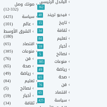
الباندل الرئيسي
صوتك وصل
362
(12٬332)
فيديو تريند
48
سياسة
(425)
تاريخ
15
عالم
(101)
ثقافة
الشرق الأوسط
34
(180)
تعليم
84
اقتصاد
(65)
أخبار
59
منوعات
(385)
نصائح
5
فن
(76)
منوعات
385
صحة
(65)
رياضة
49
رياضة
(49)
صحة
65
تعليم
(84)
فن
76
نصائح
(5)
اقتصاد
65
أخبار
(59)
سياسة
425
ثقافة
(34)