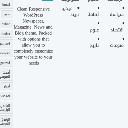
brutal
فيديو
Clean Responsive
سياسة
ثقافة
تريند
WordPress
new
Newspaper,
public
Magazine, News and
اقتصاد
علوم
Blog theme. Packed
roobet
with options that
gorized
allow you to
منوعات
تاريخ
completely customize
ategory
your website to your
needs.
gotized
أحدث
الموضو
أخبار
اقتصاد
الباندل
الرئيس
الشرق
الأوسط