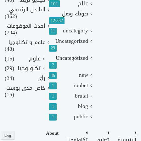
عالم
101
الباندل الرئيسي
صوتك وصل
(362)
12٬332
أحدث الموضوعات
uncategory
11
(794)
Uncategorized
علوم و تكنلوجيا
(48)
29
Uncategotized
علوم
(15)
2
تكنولوجيا
(29)
new
46
رأي
(24)
roobet
1
خاص مدى بوست
(15)
brutal
1
blog
1
public
1
About
blog
الرئيسية
تعليم
تكنولوجيا