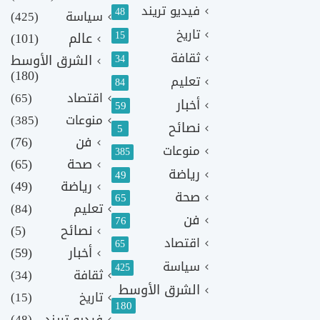
فيديو تريند
48
سياسة
(425)
تاريخ
15
عالم
(101)
ثقافة
الشرق الأوسط
34
(180)
تعليم
84
اقتصاد
(65)
أخبار
59
منوعات
(385)
نصائح
5
فن
(76)
منوعات
385
صحة
(65)
رياضة
49
رياضة
(49)
صحة
65
تعليم
(84)
فن
76
نصائح
(5)
اقتصاد
65
أخبار
(59)
سياسة
425
ثقافة
(34)
الشرق الأوسط
تاريخ
(15)
180
فيديو تريند
(48)