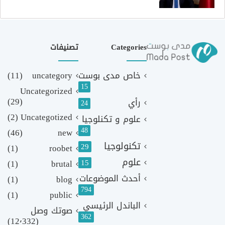
Categories
تصنيفات
خاص مدى بوست
uncategory
(11)
15
Uncategorized
(29)
رأي
24
(2)
Uncategotized
علوم و تكنلوجيا
48
(46)
new
تكنولوجيا
29
(1)
roobet
علوم
(1)
brutal
15
أحدث الموضوعات
(1)
blog
794
(1)
public
الباندل الرئيسي
صوتك وصل
362
(12٬332)