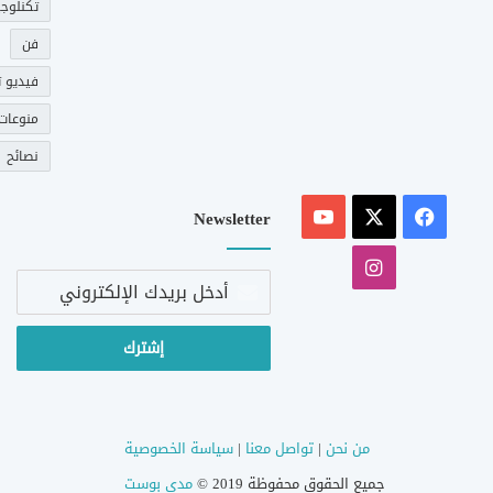
تكنلوجي
فن
فيديو ت
منوعات
نصائح
‫X
فيسبوك
‫YouTube
Newsletter
انستقرام
أدخل
بريدك
الإلكتروني
من نحن
|
تواصل معنا
|
سياسة الخصوصية
جميع الحقوق محفوظة 2019 ©
مدى بوست