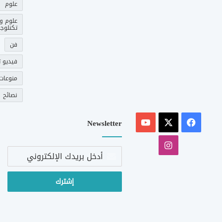
علوم
علوم و
تكنلوجي
فن
فيديو ت
منوعات
نصائح
‫X
فيسبوك
‫YouTube
Newsletter
انستقرام
أدخل
بريدك
الإلكتروني