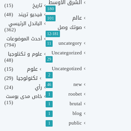
الشرق الأوسط
تاريخ
(15)
180
فيديو تريند
(48)
عالم
101
الباندل الرئيسي
صوتك وصل
(362)
12٬181
أحدث الموضوعات
uncategory
11
(794)
Uncategorized
علوم و تكنلوجيا
(48)
29
Uncategotized
علوم
(15)
2
تكنولوجيا
(29)
new
46
رأي
(24)
roobet
1
خاص مدى بوست
(15)
brutal
1
blog
1
public
1