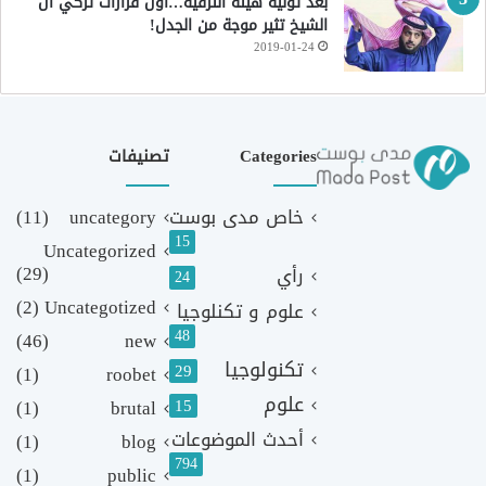
بعد توليه هيئة الترفيه…أول قرارات تركي آل
الشيخ تثير موجة من الجدل!
2019-01-24
Categories
تصنيفات
خاص مدى بوست
uncategory
(11)
15
Uncategorized
(29)
رأي
24
(2)
Uncategotized
علوم و تكنلوجيا
48
(46)
new
تكنولوجيا
29
(1)
roobet
علوم
(1)
brutal
15
أحدث الموضوعات
(1)
blog
794
(1)
public