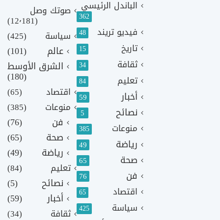
الباندل الرئيسي
صوتك وصل
362
(12٬181)
فيديو تريند
48
سياسة
(425)
تاريخ
15
عالم
(101)
ثقافة
الشرق الأوسط
34
(180)
تعليم
84
اقتصاد
(65)
أخبار
59
منوعات
(385)
نصائح
5
فن
(76)
منوعات
385
صحة
(65)
رياضة
49
رياضة
(49)
صحة
65
تعليم
(84)
فن
76
نصائح
(5)
اقتصاد
65
أخبار
(59)
سياسة
425
ثقافة
(34)