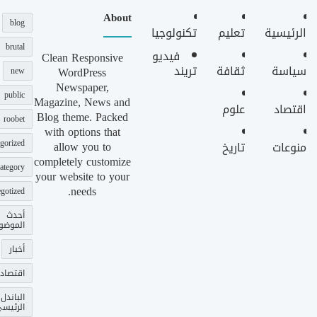
About
blog
الرئيسية
تعليم
تكنولوجيا
brutal
فيديو
Clean Responsive
سياسة
ثقافة
تريند
WordPress
new
Newspaper,
public
Magazine, News and
اقتصاد
علوم
Blog theme. Packed
roobet
with options that
gorized
allow you to
منوعات
تاريخ
completely customize
ategory
your website to your
needs.
gotized
أحدث
الموضو
أخبار
اقتصاد
الباندل
الرئيس