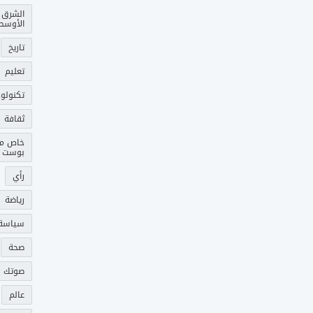
الشرق
الأوسط
تاريخ
تعليم
تكنولوج
ثقافة
خاص م
بوست
رأي
رياضة
سياسة
صحة
صوتك 
عالم