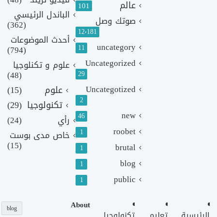
عالم
101
الباندل الرئيسي
صوتك وصل
(362)
12٬181
أحدث الموضوعات
uncategory
11
(794)
Uncategorized
علوم و تكنلوجيا
(48)
29
Uncategotized
علوم
(15)
2
تكنولوجيا
(29)
new
46
رأي
(24)
roobet
1
خاص مدى بوست
(15)
brutal
1
blog
1
public
1
About
blog
الرئيسية
تعليم
تكنولوجيا