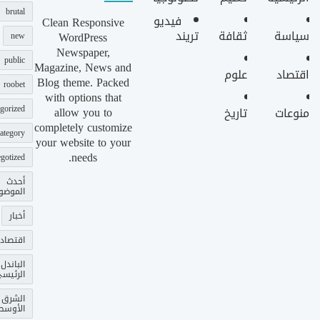
brutal
فيديو
Clean Responsive
سياسة
ثقافة
تريند
WordPress
new
Newspaper,
public
Magazine, News and
اقتصاد
علوم
Blog theme. Packed
roobet
with options that
gorized
allow you to
منوعات
تاريخ
completely customize
ategory
your website to your
needs.
gotized
أحدث
الموضو
أخبار
اقتصاد
الباندل
الرئيس
الشرق
الأوسط