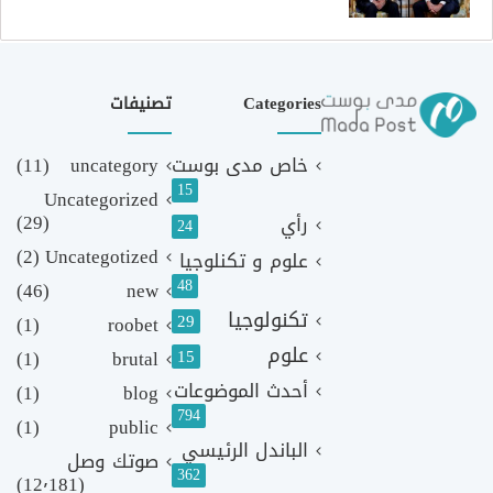
Categories
تصنيفات
خاص مدى بوست
uncategory
(11)
15
Uncategorized
(29)
رأي
24
(2)
Uncategotized
علوم و تكنلوجيا
48
(46)
new
تكنولوجيا
29
(1)
roobet
علوم
(1)
brutal
15
أحدث الموضوعات
(1)
blog
794
(1)
public
الباندل الرئيسي
صوتك وصل
362
(12٬181)