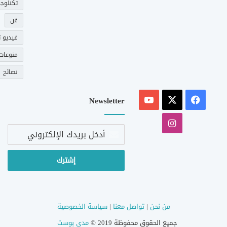
تكنلوجي
فن
فيديو ت
منوعات
نصائح
‫X
فيسبوك
‫YouTube
Newsletter
انستقرام
أدخل
بريدك
الإلكتروني
من نحن
|
تواصل معنا
|
سياسة الخصوصية
جميع الحقوق محفوظة 2019 ©
مدى بوست