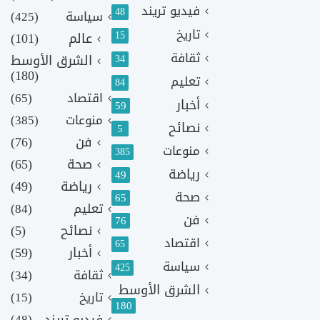
فيديو تريند
48
سياسة
(425)
تاريخ
15
عالم
(101)
ثقافة
الشرق الأوسط
34
(180)
تعليم
84
اقتصاد
(65)
أخبار
59
منوعات
(385)
نصائح
5
فن
(76)
منوعات
385
صحة
(65)
رياضة
49
رياضة
(49)
صحة
65
تعليم
(84)
فن
76
نصائح
(5)
اقتصاد
65
أخبار
(59)
سياسة
425
ثقافة
(34)
الشرق الأوسط
تاريخ
(15)
180
فيديو تريند
(48)