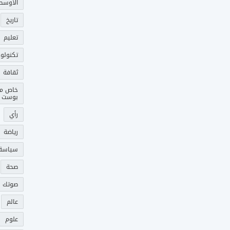
الأوسط
تاريخ
تعليم
تكنولوج
ثقافة
خاص م
بوست
رأي
رياضة
سياسة
صحة
صوتك 
عالم
علوم