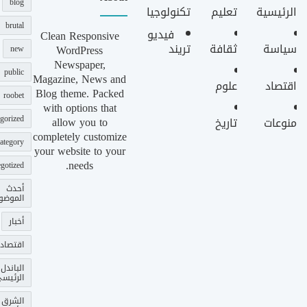
blog
الرئيسية
تعليم
تكنولوجيا
brutal
فيديو
Clean Responsive
سياسة
ثقافة
تريند
WordPress
new
Newspaper,
public
Magazine, News and
اقتصاد
علوم
Blog theme. Packed
roobet
with options that
gorized
allow you to
منوعات
تاريخ
completely customize
ategory
your website to your
needs.
gotized
أحدث
الموضو
أخبار
اقتصاد
الباندل
الرئيس
الشرق