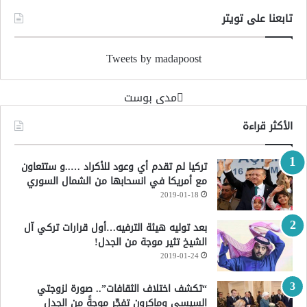
تابعنا على تويتر
Tweets by madapoost
‏مدى بوست‏
الأكثر قراءة
تركيا لم تقدم أي وعود للأكراد …..و ستتعاون
مع أمريكا في انسحابها من الشمال السوري
2019-01-18
بعد توليه هيئة الترفيه…أول قرارات تركي آل
الشيخ تثير موجة من الجدل!
2019-01-24
“تكشف اختلاف الثقافات”.. صورة لزوجتي
السيسي وماكرون تفجّر موجةً من الجدل