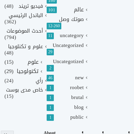
180
فيديو تريند
(48)
عالم
101
الباندل الرئيسي
صوتك وصل
(362)
12٬260
أحدث الموضوعات
uncategory
11
(794)
Uncategorized
علوم و تكنلوجيا
(48)
29
Uncategotized
علوم
(15)
2
تكنولوجيا
(29)
new
46
رأي
(24)
roobet
1
خاص مدى بوست
(15)
brutal
1
blog
1
public
1
About