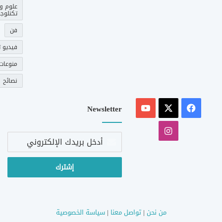
علوم و
تكنلوجي
فن
فيديو ت
منوعات
نصائح
‫X
فيسبوك
‫YouTube
Newsletter
انستقرام
أدخل
بريدك
الإلكتروني
من نحن
|
تواصل معنا
|
سياسة الخصوصية