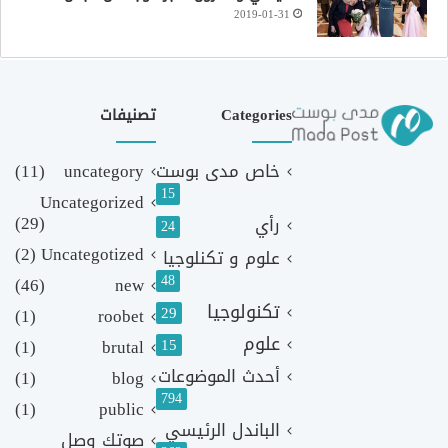
2019-01-31
Categories
تصنيفات
خاص مدى بوست
uncategory
(11)
15
Uncategorized
(29)
رأي
24
(2)
Uncategotized
علوم و تكنلوجيا
48
(46)
new
تكنولوجيا
29
(1)
roobet
علوم
(1)
brutal
15
أحدث الموضوعات
(1)
blog
794
(1)
public
الباندل الرئيسي
صوتك وصل