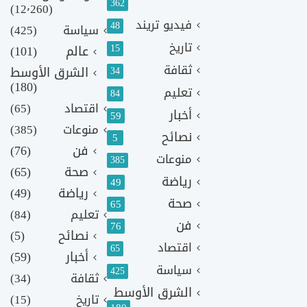
362
(12٬260)
فيديو تريند
48
سياسة
(425)
تاريخ
15
عالم
(101)
ثقافة
الشرق الأوسط
34
(180)
تعليم
84
اقتصاد
(65)
أخبار
59
منوعات
(385)
نصائح
5
فن
(76)
منوعات
385
صحة
(65)
رياضة
49
رياضة
(49)
صحة
65
تعليم
(84)
فن
76
نصائح
(5)
اقتصاد
65
أخبار
(59)
سياسة
425
ثقافة
(34)
الشرق الأوسط
تاريخ
(15)