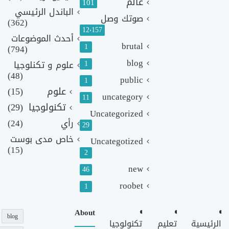
عالم
101
الباندل الرئيسي
صوتك وصل
(362)
12٬157
أحدث الموضوعات
brutal
1
(794)
blog
1
علوم و تكنلوجيا
(48)
public
1
علوم
(15)
uncategory
11
تكنولوجيا
(29)
Uncategorized
رأي
(24)
29
خاص مدى بوست
Uncategotized
(15)
2
new
46
roobet
1
About
blog
الرئيسية
تعليم
تكنولوجيا