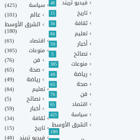
فيديو تريند
48
سياسة
(425)
تاريخ
15
عالم
(101)
ثقافة
الشرق الأوسط
34
(180)
تعليم
84
اقتصاد
(65)
أخبار
59
منوعات
(385)
نصائح
5
فن
(76)
منوعات
385
صحة
(65)
رياضة
49
رياضة
(49)
صحة
65
تعليم
(84)
فن
76
نصائح
(5)
اقتصاد
65
أخبار
(59)
سياسة
425
ثقافة
(34)
الشرق الأوسط
تاريخ
(15)
180
فيديو تريند
(48)