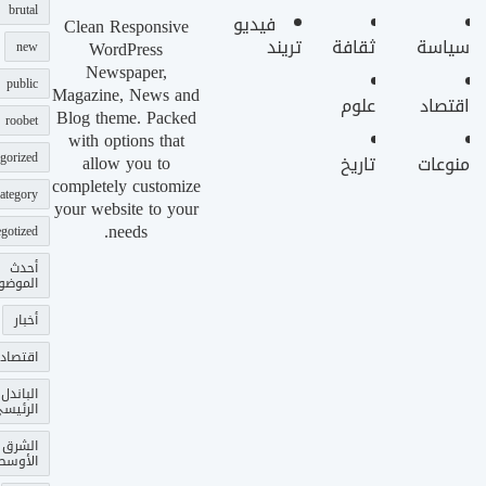
brutal
فيديو
Clean Responsive
سياسة
ثقافة
تريند
WordPress
new
Newspaper,
public
Magazine, News and
اقتصاد
علوم
Blog theme. Packed
roobet
with options that
gorized
allow you to
منوعات
تاريخ
completely customize
ategory
your website to your
needs.
gotized
أحدث
الموضو
أخبار
اقتصاد
الباندل
الرئيس
الشرق
الأوسط