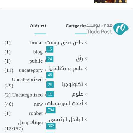
Categories
تصنيفات
خاص مدى بوست
brutal
(1)
15
(1)
blog
رأي
24
(1)
public
علوم و تكنلوجيا
(11)
uncategory
48
Uncategorized
تكنولوجيا
29
(29)
علوم
(2)
Uncategotized
15
أحدث الموضوعات
(46)
new
794
(1)
roobet
الباندل الرئيسي
صوتك وصل
362
(12٬157)