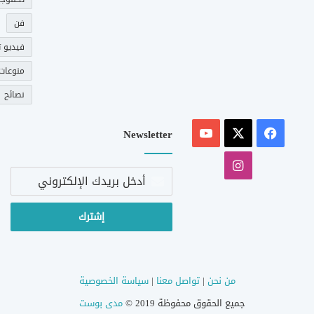
فن
فيديو ت
منوعات
نصائح
‫X
فيسبوك
‫YouTube
Newsletter
انستقرام
أدخل
بريدك
الإلكتروني
من نحن
|
تواصل معنا
|
سياسة الخصوصية
جميع الحقوق محفوظة 2019 ©
مدى بوست