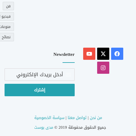
فن
فيديو ت
منوعات
نصائح
‫X
فيسبوك
‫YouTube
Newsletter
انستقرام
أدخل
بريدك
الإلكتروني
من نحن
|
تواصل معنا
|
سياسة الخصوصية
جميع الحقوق محفوظة 2019 ©
مدى بوست