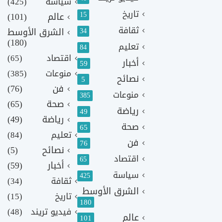
سياسة
(425)
تاريخ
15
عالم
(101)
ثقافة
الشرق الأوسط
34
(180)
تعليم
84
اقتصاد
(65)
أخبار
59
منوعات
(385)
نصائح
5
فن
(76)
منوعات
385
صحة
(65)
رياضة
49
رياضة
(49)
صحة
65
تعليم
(84)
فن
76
نصائح
(5)
اقتصاد
65
أخبار
(59)
سياسة
425
ثقافة
(34)
الشرق الأوسط
تاريخ
(15)
180
فيديو تريند
(48)
عالم
101