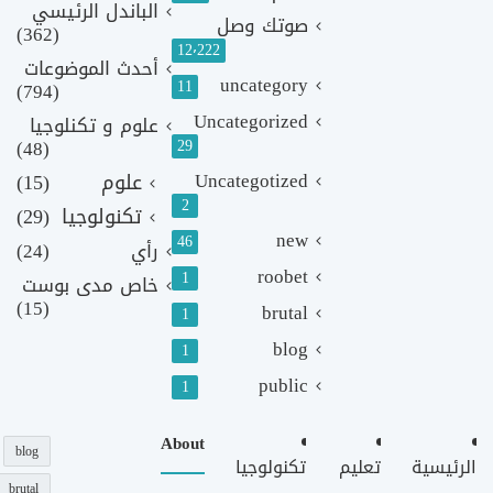
الباندل الرئيسي
صوتك وصل
(362)
12٬222
أحدث الموضوعات
uncategory
11
(794)
Uncategorized
علوم و تكنلوجيا
(48)
29
Uncategotized
علوم
(15)
2
تكنولوجيا
(29)
new
46
رأي
(24)
roobet
1
خاص مدى بوست
(15)
brutal
1
blog
1
public
1
About
blog
الرئيسية
تعليم
تكنولوجيا
brutal