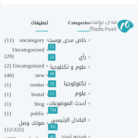
Categories
تصنيفات
خاص مدى بوست
uncategory
(11)
15
Uncategorized
(29)
رأي
24
(2)
Uncategotized
علوم و تكنلوجيا
48
(46)
new
تكنولوجيا
29
(1)
roobet
علوم
(1)
brutal
15
أحدث الموضوعات
(1)
blog
794
(1)
public
الباندل الرئيسي
صوتك وصل
362
(12٬222)
فيديو تريند
48