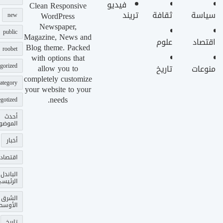
فيديو
Clean Responsive
سياسة
ثقافة
تريند
WordPress
new
Newspaper,
public
Magazine, News and
اقتصاد
علوم
Blog theme. Packed
roobet
with options that
gorized
allow you to
منوعات
تاريخ
completely customize
ategory
your website to your
needs.
gotized
أحدث
الموضو
أخبار
اقتصاد
الباندل
الرئيس
الشرق
الأوسط
تاريخ