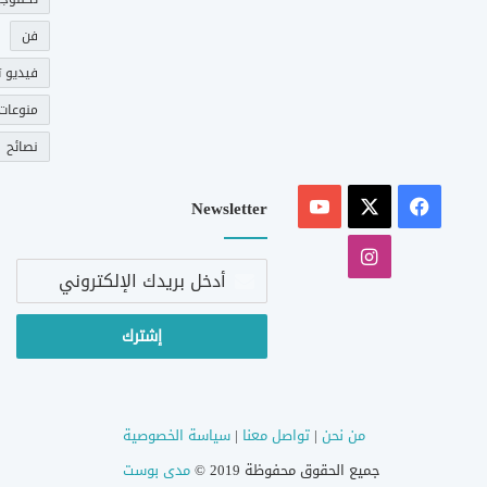
فن
فيديو ت
منوعات
نصائح
‫X
فيسبوك
‫YouTube
Newsletter
انستقرام
أدخل
بريدك
الإلكتروني
من نحن
|
تواصل معنا
|
سياسة الخصوصية
جميع الحقوق محفوظة 2019 ©
مدى بوست