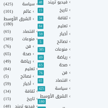
فيديو تريند
48
سياسة
(425)
تاريخ
15
عالم
(101)
ثقافة
الشرق الأوسط
34
(180)
تعليم
84
اقتصاد
(65)
أخبار
59
منوعات
(385)
نصائح
5
فن
(76)
منوعات
385
صحة
(65)
رياضة
49
رياضة
(49)
صحة
65
تعليم
(84)
فن
76
نصائح
(5)
اقتصاد
65
أخبار
(59)
سياسة
425
ثقافة
(34)
الشرق الأوسط
تاريخ
(15)
180
فيديو تريند
(48)