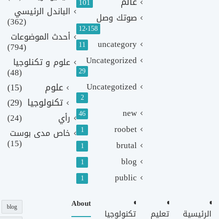
عالم
101
الباندل الرئيسي
صوتك وصل
(362)
12٬158
أحدث الموضوعات
uncategory
11
(794)
Uncategorized
علوم و تكنلوجيا
(48)
29
Uncategotized
علوم
(15)
2
تكنولوجيا
(29)
new
46
رأي
(24)
roobet
1
خاص مدى بوست
(15)
brutal
1
blog
1
public
1
About
blog
الرئيسية
تعليم
تكنولوجيا