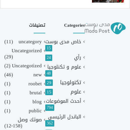
Categories
تصنيفات
خاص مدى بوست
uncategory
(11)
15
Uncategorized
(29)
رأي
24
(2)
Uncategotized
علوم و تكنلوجيا
48
(46)
new
تكنولوجيا
29
(1)
roobet
علوم
(1)
brutal
15
أحدث الموضوعات
(1)
blog
794
(1)
public
الباندل الرئيسي
صوتك وصل
362
(12٬158)