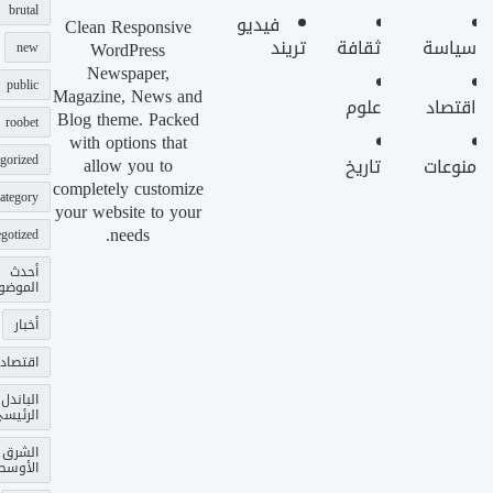
brutal
فيديو
Clean Responsive
سياسة
ثقافة
تريند
WordPress
new
Newspaper,
public
Magazine, News and
اقتصاد
علوم
Blog theme. Packed
roobet
with options that
gorized
allow you to
منوعات
تاريخ
completely customize
ategory
your website to your
needs.
gotized
أحدث
الموضو
أخبار
اقتصاد
الباندل
الرئيس
الشرق
الأوسط