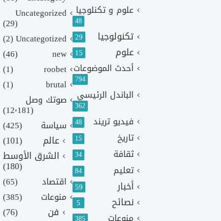
علوم و تكنلوجيا
Uncategorized
48
(29)
تكنولوجيا
29
(2)
Uncategotized
علوم
(46)
new
15
أحدث الموضوعات
(1)
roobet
794
(1)
brutal
الباندل الرئيسي
صوتك وصل
362
(12٬181)
فيديو تريند
48
سياسة
(425)
تاريخ
15
عالم
(101)
ثقافة
الشرق الأوسط
34
(180)
تعليم
84
اقتصاد
(65)
أخبار
59
منوعات
(385)
نصائح
5
فن
(76)
منوعات
385