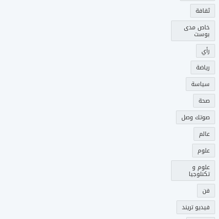
ثقافة
خاص مدى
بوست
رأي
رياضة
سياسة
صحة
صوتك وصل
عالم
علوم
علوم و
تكنلوجيا
فن
فيديو تريند