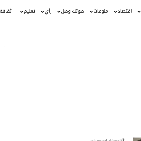
اقتصاد
منوعات
صوتك وصل
رأي
تعليم
ثقافة
mohammed alahmad