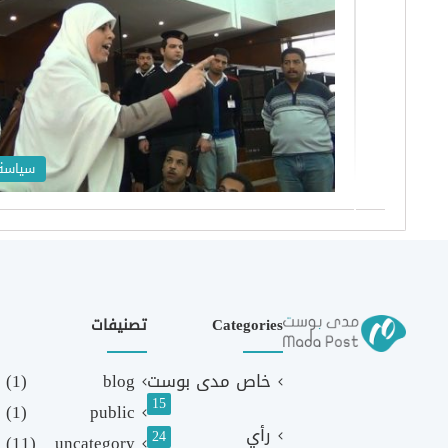
سياسة
Categories
تصنيفات
خاص مدى بوست
blog
(1)
15
(1)
public
رأي
24
(11)
uncategory