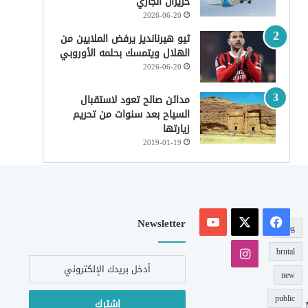
حزيران الجاري
2026-06-20
ثيو هيرنانديز يرفض الملايين من
الهلال ويتمسك بحلمه الأوروبي
2026-06-20
مدائن صالح تعود لاستقبال
السياح بعد سنوات من تحريم
زيارتها
2019-01-19
‫X
فيسبوك
‫YouTube
Newsletter
blog
انستقرام
brutal
أدخل
بريدك
new
الإلكتروني
public