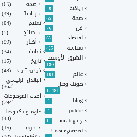
صحة
(65)
رياضة
49
رياضة
(49)
صحة
65
تعليم
(84)
فن
76
نصائح
(5)
اقتصاد
65
أخبار
(59)
سياسة
425
ثقافة
(34)
الشرق الأوسط
تاريخ
(15)
180
فيديو تريند
(48)
عالم
101
الباندل الرئيسي
صوتك وصل
(362)
12٬181
أحدث الموضوعات
blog
1
(794)
public
1
علوم و تكنلوجيا
(48)
uncategory
11
علوم
(15)
Uncategorized