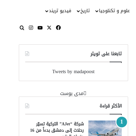
علوم و تكنلوجيا
تاريخ
فيديو تريند
‫X
فيسبوك
‫YouTube
انستقرام
بحث عن
تابعنا على تويتر
Tweets by madapoost
‏مدى بوست‏
الأكثر قراءة
شركة “AJet” التركية تسيّر
رحلات إلى دمشق بدءاً من 16