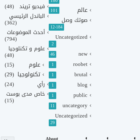
180
فيديو تريند
(48)
عالم
101
الباندل الرئيسي
صوتك وصل
(362)
12٬184
أحدث الموضوعات
Uncategotized
(794)
2
علوم و تكنلوجيا
new
(48)
46
roobet
علوم
(15)
1
تكنولوجيا
(29)
brutal
1
رأي
(24)
blog
1
خاص مدى بوست
public
1
(15)
uncategory
11
Uncategorized
29
About