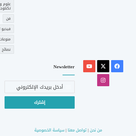
علوم و
تكنلوجي
فن
فيديو ت
منوعات
نصائح
‫X
فيسبوك
‫YouTube
Newsletter
انستقرام
أدخل
بريدك
الإلكتروني
من نحن
|
تواصل معنا
|
سياسة الخصوصية