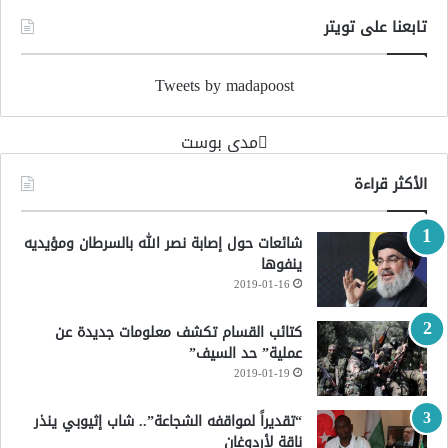
تابعنا على تويتر
Tweets by madapoost
‏مدى بوست‏
الأكثر قراءة
شائعات حول إصابة نصر الله بالسرطان ومؤيديه
ينفوها
2019-01-16
كتائب القسام تكشف معلومات جديدة عن
عملية” حد السيف”
2019-01-19
“تقديراً لمواقفه الشجاعة”.. شاب إثيوبي ينذر
ناقة لأردوغان