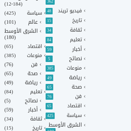
362
(12٬184)
فيديو تريند
48
سياسة
(425)
تاريخ
15
عالم
(101)
ثقافة
الشرق الأوسط
34
(180)
تعليم
84
اقتصاد
(65)
أخبار
59
منوعات
(385)
نصائح
5
فن
(76)
منوعات
385
صحة
(65)
رياضة
49
رياضة
(49)
صحة
65
تعليم
(84)
فن
76
نصائح
(5)
اقتصاد
65
أخبار
(59)
سياسة
425
ثقافة
(34)
الشرق الأوسط
تاريخ
(15)