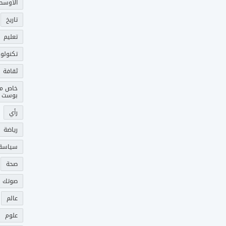
الأوسط
تاريخ
تعليم
تكنولوج
ثقافة
خاص م
بوست
رأي
رياضة
سياسة
صحة
صوتك 
عالم
علوم