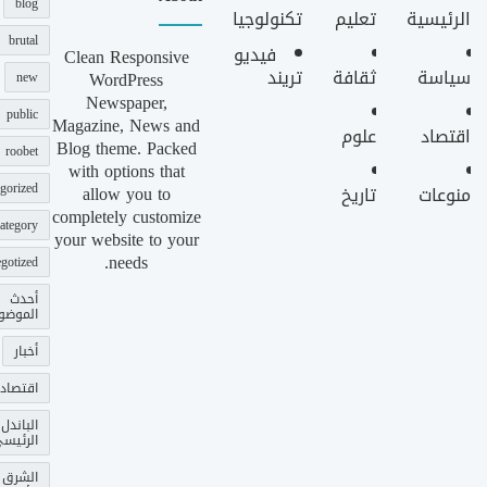
blog
الرئيسية
تعليم
تكنولوجيا
brutal
فيديو
Clean Responsive
سياسة
ثقافة
تريند
WordPress
new
Newspaper,
public
Magazine, News and
اقتصاد
علوم
Blog theme. Packed
roobet
with options that
gorized
allow you to
منوعات
تاريخ
completely customize
ategory
your website to your
needs.
gotized
أحدث
الموضو
أخبار
اقتصاد
الباندل
الرئيس
الشرق