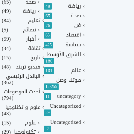
صحة
(65)
رياضة
49
رياضة
(49)
صحة
65
تعليم
(84)
فن
76
نصائح
(5)
اقتصاد
65
أخبار
(59)
سياسة
425
ثقافة
(34)
الشرق الأوسط
تاريخ
(15)
180
فيديو تريند
(48)
عالم
101
الباندل الرئيسي
صوتك وصل
(362)
12٬255
أحدث الموضوعات
uncategory
11
(794)
Uncategorized
علوم و تكنلوجيا
(48)
29
Uncategotized
علوم
(15)
2
تكنولوجيا
(29)