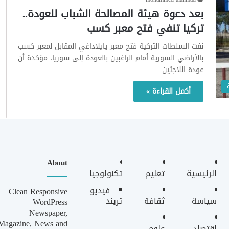
بعد دعوة هيئة المصالحة الشباب للعودة..
تركيا تنفي فتح معبر كسب
نفت السلطات التركية فتح معبر يايلاداغي المقابل لمعبر كسب
بالأراضي السورية أمام الراغبين بالعودة إلى سوريا، مؤكدة أن
عودة اللاجئين…
أكمل القراءة »
About
الرئيسية
تعليم
تكنولوجيا
فيديو
Clean Responsive
سياسة
ثقافة
تريند
WordPress
Newspaper,
Magazine, News and
اقتصاد
علوم