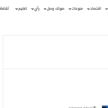
اقتصاد
منوعات
صوتك وصل
رأي
تعليم
ثقافة
mohammed alahmad