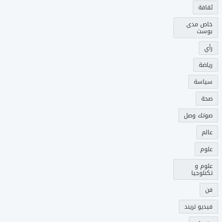
ثقافة
خاص مدى
بوست
رأي
رياضة
سياسة
صحة
صوتك وصل
عالم
علوم
علوم و
تكنلوجيا
فن
فيديو تريند