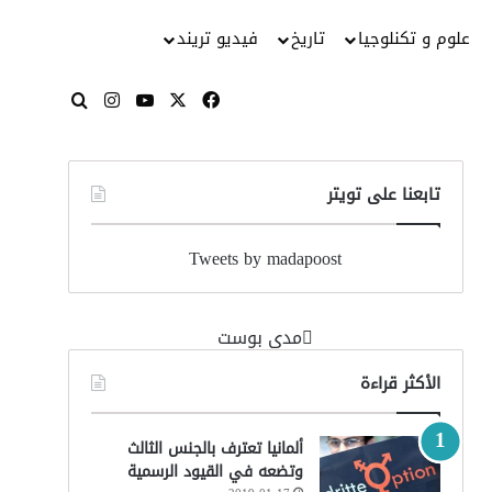
علوم و تكنلوجيا
تاريخ
فيديو تريند
‫X
فيسبوك
‫YouTube
انستقرام
بحث عن
تابعنا على تويتر
Tweets by madapoost
‏مدى بوست‏
الأكثر قراءة
ألمانيا تعترف بالجنس الثالث
وتضعه في القيود الرسمية