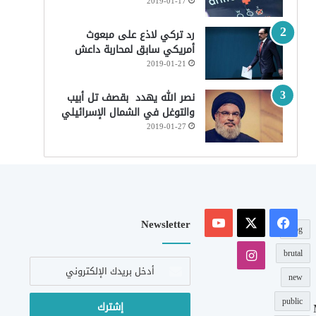
2019-01-17
رد تركي لاذع على مبعوث
أمريكي سابق لمحاربة داعش
2019-01-21
نصر الله يهدد بقصف تل أبيب
والتوغل في الشمال الإسرائيلي
2019-01-27
‫X
فيسبوك
‫YouTube
Newsletter
blog
انستقرام
brutal
أدخل
بريدك
new
الإلكتروني
public