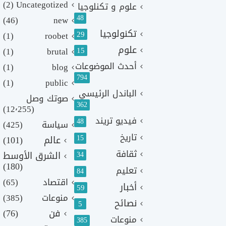
(2)
Uncategotized
علوم و تكنلوجيا
48
(46)
new
تكنولوجيا
29
(1)
roobet
علوم
(1)
brutal
15
أحدث الموضوعات
(1)
blog
794
(1)
public
الباندل الرئيسي
صوتك وصل
362
(12٬255)
فيديو تريند
48
سياسة
(425)
تاريخ
15
عالم
(101)
ثقافة
الشرق الأوسط
34
(180)
تعليم
84
اقتصاد
(65)
أخبار
59
منوعات
(385)
نصائح
5
فن
(76)
منوعات
385