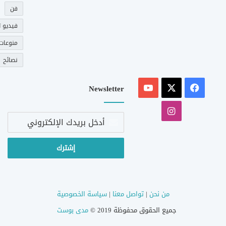
فن
فيديو ت
منوعات
نصائح
‫X
فيسبوك
‫YouTube
Newsletter
انستقرام
أدخل
بريدك
الإلكتروني
من نحن
|
تواصل معنا
|
سياسة الخصوصية
جميع الحقوق محفوظة 2019 ©
مدى بوست