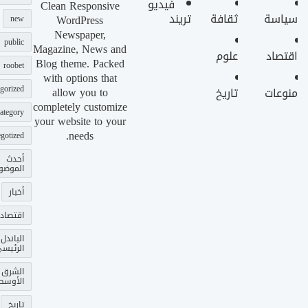
فيديو
Clean Responsive
سياسة
ثقافة
تريند
WordPress
new
Newspaper,
public
Magazine, News and
اقتصاد
علوم
Blog theme. Packed
roobet
with options that
gorized
allow you to
منوعات
تاريخ
completely customize
ategory
your website to your
needs.
gotized
أحدث
الموضو
أخبار
اقتصاد
الباندل
الرئيس
الشرق
الأوسط
تاريخ