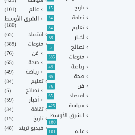
تاريخ
15
عالم
(101)
ثقافة
الشرق الأوسط
34
(180)
تعليم
84
اقتصاد
(65)
أخبار
59
منوعات
(385)
نصائح
5
فن
(76)
منوعات
385
صحة
(65)
رياضة
49
رياضة
(49)
صحة
65
تعليم
(84)
فن
76
نصائح
(5)
اقتصاد
65
أخبار
(59)
سياسة
425
ثقافة
(34)
الشرق الأوسط
تاريخ
(15)
180
فيديو تريند
(48)
عالم
101