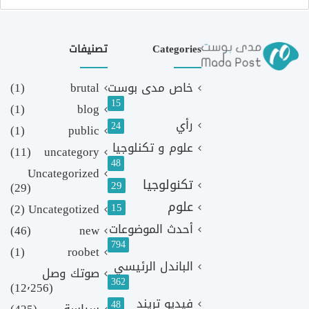
Categories
تصنيفات
خاص مدى بوست
brutal
(1)
15
(1)
blog
رأي
24
(1)
public
علوم و تكنلوجيا
(11)
uncategory
48
Uncategorized
تكنولوجيا
29
(29)
علوم
(2)
Uncategotized
15
أحدث الموضوعات
(46)
new
794
(1)
roobet
الباندل الرئيسي
صوتك وصل
362
(12٬256)
فيديو تريند
48
سياسة
(425)