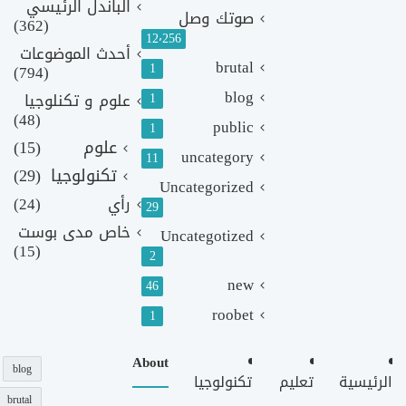
الباندل الرئيسي
صوتك وصل
(362)
12٬256
أحدث الموضوعات
brutal
1
(794)
blog
1
علوم و تكنلوجيا
(48)
public
1
علوم
(15)
uncategory
11
تكنولوجيا
(29)
Uncategorized
رأي
(24)
29
خاص مدى بوست
Uncategotized
(15)
2
new
46
roobet
1
About
blog
الرئيسية
تعليم
تكنولوجيا
brutal