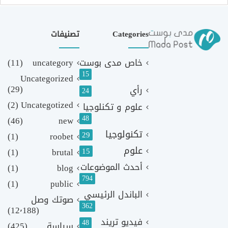
Categories
تصنيفات
خاص مدى بوست
uncategory
(11)
15
Uncategorized
(29)
رأي
24
(2)
Uncategotized
علوم و تكنلوجيا
48
(46)
new
تكنولوجيا
29
(1)
roobet
علوم
(1)
brutal
15
أحدث الموضوعات
(1)
blog
794
(1)
public
الباندل الرئيسي
صوتك وصل
362
(12٬188)
فيديو تريند
48
سياسة
(425)