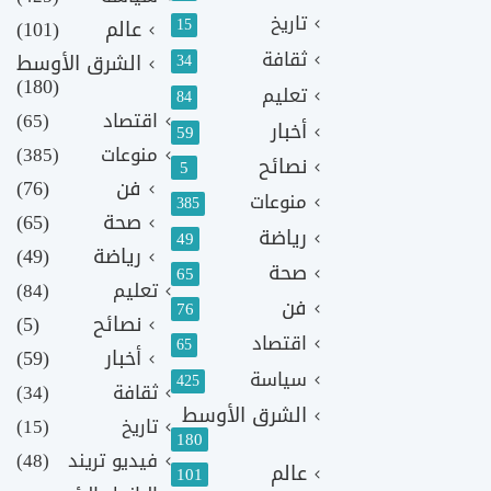
تاريخ
15
عالم
(101)
ثقافة
الشرق الأوسط
34
(180)
تعليم
84
اقتصاد
(65)
أخبار
59
منوعات
(385)
نصائح
5
فن
(76)
منوعات
385
صحة
(65)
رياضة
49
رياضة
(49)
صحة
65
تعليم
(84)
فن
76
نصائح
(5)
اقتصاد
65
أخبار
(59)
سياسة
425
ثقافة
(34)
الشرق الأوسط
تاريخ
(15)
180
فيديو تريند
(48)
عالم
101