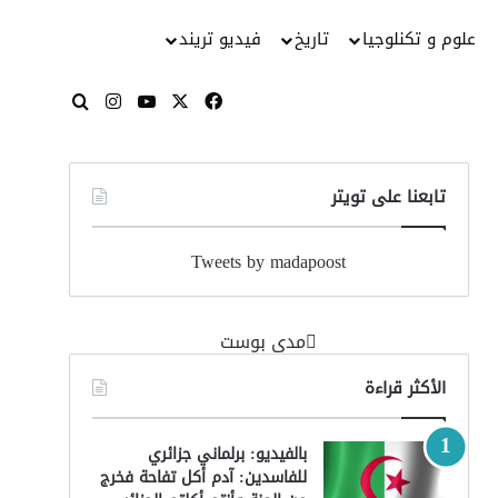
علوم و تكنلوجيا
تاريخ
فيديو تريند
‫X
فيسبوك
‫YouTube
انستقرام
بحث عن
تابعنا على تويتر
Tweets by madapoost
‏مدى بوست‏
الأكثر قراءة
بالفيديو: برلماني جزائري
للفاسدين: آدم أكل تفاحة فخرج