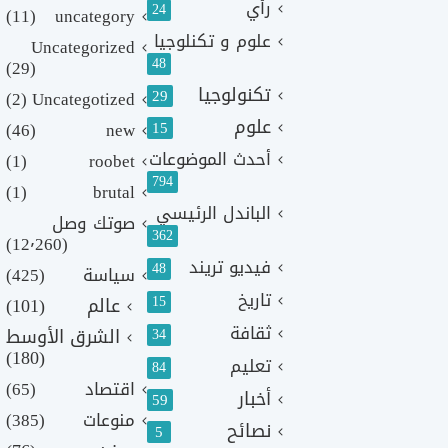
رأي
24
(11)
uncategory
علوم و تكنلوجيا
Uncategorized
48
(29)
تكنولوجيا
29
(2)
Uncategotized
علوم
(46)
new
15
أحدث الموضوعات
(1)
roobet
794
(1)
brutal
الباندل الرئيسي
صوتك وصل
362
(12٬260)
فيديو تريند
48
سياسة
(425)
تاريخ
15
عالم
(101)
ثقافة
الشرق الأوسط
34
(180)
تعليم
84
اقتصاد
(65)
أخبار
59
منوعات
(385)
نصائح
5