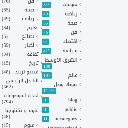
فن
(76)
منوعات
385
صحة
(65)
رياضة
49
رياضة
(49)
صحة
65
تعليم
(84)
فن
76
نصائح
(5)
اقتصاد
65
أخبار
(59)
سياسة
425
ثقافة
(34)
الشرق الأوسط
تاريخ
(15)
180
فيديو تريند
(48)
عالم
101
الباندل الرئيسي
صوتك وصل
(362)
12٬260
أحدث الموضوعات
blog
1
(794)
public
1
علوم و تكنلوجيا
(48)
uncategory
11
علوم
(15)