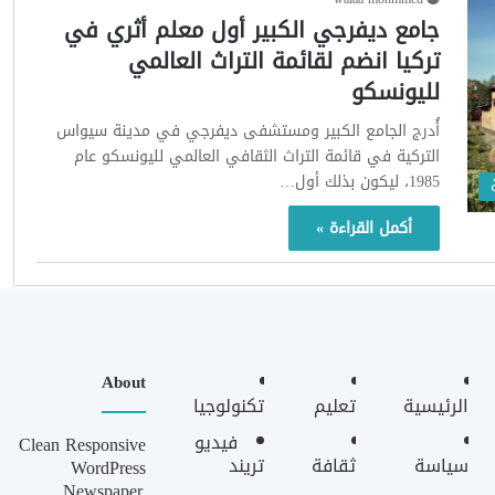
جامع ديفرجي الكبير أول معلم أثري في
تركيا انضم لقائمة التراث العالمي
لليونسكو
أُدرج الجامع الكبير ومستشفى ديفرجي في مدينة سيواس
التركية في قائمة التراث الثقافي العالمي لليونسكو عام
1985، ليكون بذلك أول…
أكمل القراءة »
About
الرئيسية
تعليم
تكنولوجيا
فيديو
Clean Responsive
سياسة
ثقافة
تريند
WordPress
Newspaper,