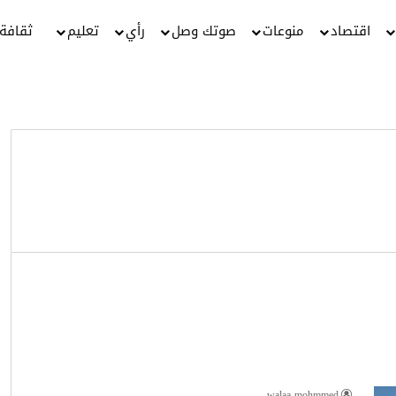
اقتصاد
منوعات
صوتك وصل
رأي
تعليم
ثقافة
walaa mohmmed