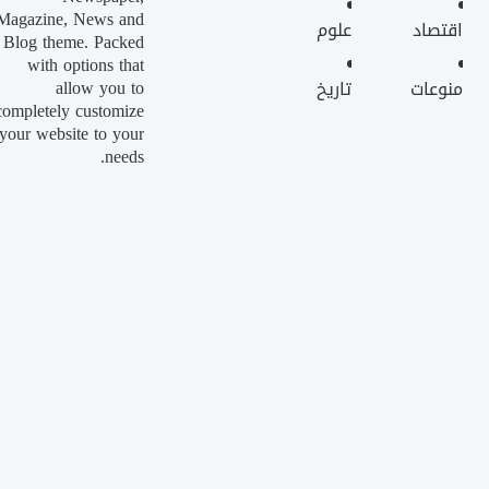
Magazine, News and
اقتصاد
علوم
Blog theme. Packed
with options that
allow you to
منوعات
تاريخ
completely customize
your website to your
needs.