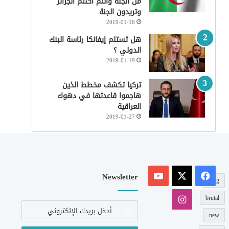
من الجنة وأنتم أكلتم الجزائر
وتريدون الجنة
2019-01-16
هل تستلم إيفانكا رئاسة البنك
الدولي ؟
2019-01-19
تركيا تكشف مخطط الذين
هاجموا قاعدتها في دهوك
العراقية
2019-01-27
‫X
فيسبوك
‫YouTube
Newsletter
blog
انستقرام
brutal
أدخل
بريدك
new
الإلكتروني