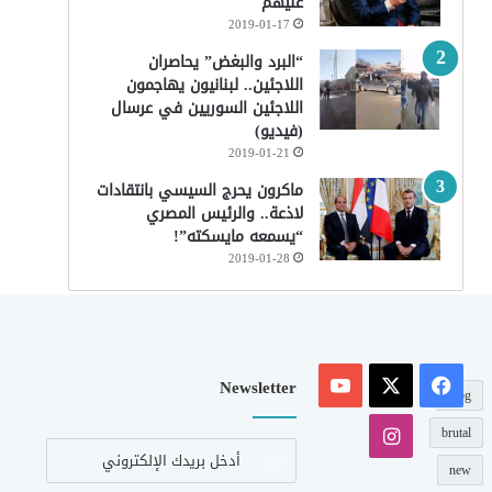
عليهم
2019-01-17
“البرد والبغض” يحاصران
اللاجئين.. لبنانيون يهاجمون
اللاجئين السوريين في عرسال
(فيديو)
2019-01-21
ماكرون يحرج السيسي بانتقادات
لاذعة.. والرئيس المصري
“يسمعه مايسكته”!
2019-01-28
‫X
فيسبوك
‫YouTube
Newsletter
blog
انستقرام
brutal
أدخل
بريدك
new