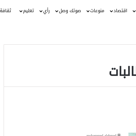
اقتصاد
منوعات
صوتك وصل
رأي
تعليم
ثقافة
لبات
mohammed alahmad