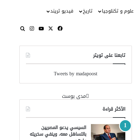
علوم و تكنلوجيا
تاريخ
فيديو تريند
‫X
فيسبوك
‫YouTube
انستقرام
بحث عن
تابعنا على تويتر
Tweets by madapoost
‏مدى بوست‏
الأكثر قراءة
السيسي يدعو المصريين
بالتساهل معه، وينفي سخريته