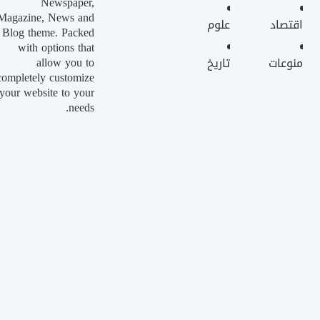
Newspaper,
Magazine, News and
اقتصاد
علوم
Blog theme. Packed
with options that
allow you to
منوعات
تاريخ
completely customize
your website to your
needs.