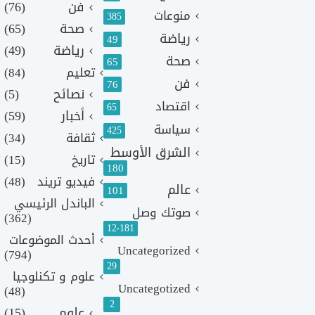
فن
(76)
منوعات
385
صحة
(65)
رياضة
49
رياضة
(49)
صحة
65
تعليم
(84)
فن
76
نصائح
(5)
اقتصاد
65
أخبار
(59)
سياسة
425
ثقافة
(34)
الشرق الأوسط
تاريخ
(15)
180
فيديو تريند
(48)
عالم
101
الباندل الرئيسي
صوتك وصل
(362)
12٬181
أحدث الموضوعات
Uncategorized
(794)
29
علوم و تكنلوجيا
Uncategotized
(48)
2
علوم
(15)