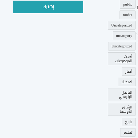
الإلكتروني
public
roobet
Uncategorized
uncategory
Uncategotized
أحدث
الموضوعات
أخبار
اقتصاد
الباندل
الرئيسي
الشرق
الأوسط
تاريخ
تعليم