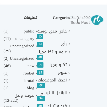
Categories
تصنيفات
خاص مدى بوست
public
(1)
15
(11)
uncategory
رأي
24
Uncategorized
(29)
علوم و تكنلوجيا
48
(2)
Uncategotized
تكنولوجيا
29
(46)
new
علوم
(1)
roobet
15
أحدث الموضوعات
(1)
brutal
794
(1)
blog
الباندل الرئيسي
صوتك وصل
362
(12٬222)
فيديو تريند
48