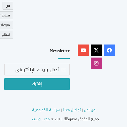
فن
فيديو ت
منوعات
نصائح
‫X
فيسبوك
‫YouTube
Newsletter
انستقرام
أدخل
بريدك
الإلكتروني
من نحن
|
تواصل معنا
|
سياسة الخصوصية
جميع الحقوق محفوظة 2019 ©
مدى بوست