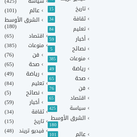
سياسة
(425)
تاريخ
15
عالم
(101)
ثقافة
الشرق الأوسط
34
(180)
تعليم
84
اقتصاد
(65)
أخبار
59
منوعات
(385)
نصائح
5
فن
(76)
منوعات
385
صحة
(65)
رياضة
49
رياضة
(49)
صحة
65
تعليم
(84)
فن
76
نصائح
(5)
اقتصاد
65
أخبار
(59)
سياسة
425
ثقافة
(34)
الشرق الأوسط
تاريخ
(15)
180
فيديو تريند
(48)
عالم
101