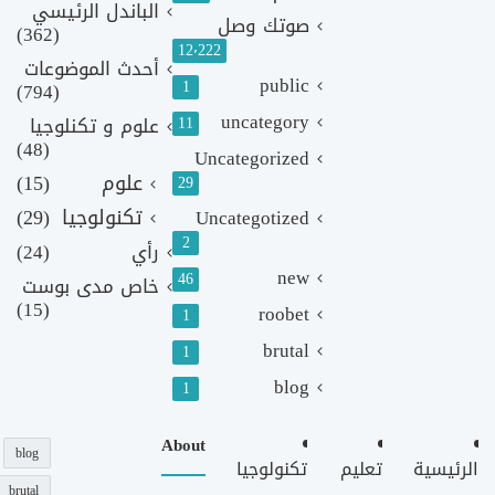
الباندل الرئيسي
صوتك وصل
(362)
12٬222
أحدث الموضوعات
public
1
(794)
uncategory
11
علوم و تكنلوجيا
(48)
Uncategorized
علوم
(15)
29
تكنولوجيا
(29)
Uncategotized
2
رأي
(24)
new
46
خاص مدى بوست
(15)
roobet
1
brutal
1
blog
1
About
blog
الرئيسية
تعليم
تكنولوجيا
brutal