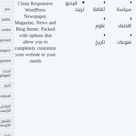
فيديو
Clean Responsive
سياسة
ثقافة
تريند
WordPress
new
Newspaper,
public
Magazine, News and
اقتصاد
علوم
Blog theme. Packed
roobet
with options that
gorized
allow you to
منوعات
تاريخ
completely customize
ategory
your website to your
needs.
gotized
أحدث
الموضو
أخبار
اقتصاد
الباندل
الرئيس
الشرق
الأوسط
تاريخ