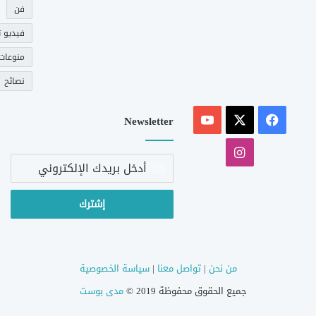
فن
فيديو ت
منوعات
نصائح
‫X
فيسبوك
‫YouTube
Newsletter
انستقرام
أدخل
بريدك
الإلكتروني
من نحن
|
تواصل معنا
|
سياسة الخصوصية
جميع الحقوق محفوظة 2019 ©
مدى بوست