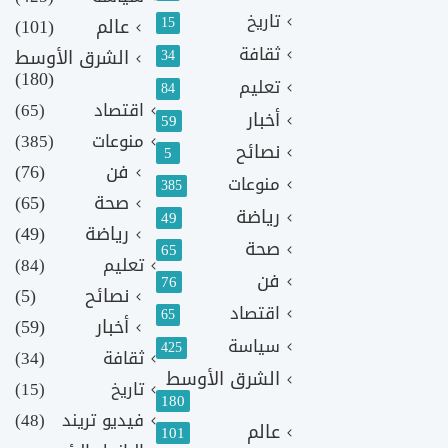
تاريخ
15
عالم
(101)
ثقافة
الشرق الأوسط
34
(180)
تعليم
84
اقتصاد
(65)
أخبار
59
منوعات
(385)
نصائح
5
فن
(76)
منوعات
385
صحة
(65)
رياضة
49
رياضة
(49)
صحة
65
تعليم
(84)
فن
76
نصائح
(5)
اقتصاد
65
أخبار
(59)
سياسة
425
ثقافة
(34)
الشرق الأوسط
تاريخ
(15)
180
فيديو تريند
(48)
عالم
101