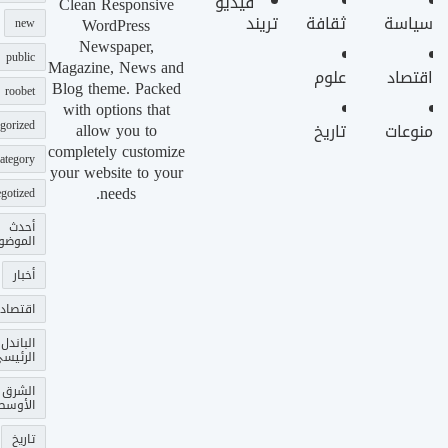
فيديو
Clean Responsive
سياسة
ثقافة
تريند
WordPress
new
Newspaper,
public
Magazine, News and
اقتصاد
علوم
Blog theme. Packed
roobet
with options that
gorized
allow you to
منوعات
تاريخ
completely customize
ategory
your website to your
needs.
gotized
أحدث
الموضو
أخبار
اقتصاد
الباندل
الرئيس
الشرق
الأوسط
تاريخ