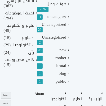
الباندل الرئيسي
صوتك وصل
(362)
12٬260
أحدث الموضوعات
uncategory
11
(794)
Uncategorized
علوم و تكنلوجيا
(48)
29
Uncategotized
علوم
(15)
2
تكنولوجيا
(29)
new
46
رأي
(24)
roobet
1
خاص مدى بوست
(15)
brutal
1
blog
1
public
1
About
blog
الرئيسية
تعليم
تكنولوجيا
brutal