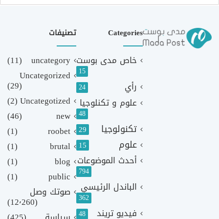
Categories
تصنيفات
خاص مدى بوست
uncategory
(11)
15
Uncategorized
(29)
رأي
24
(2)
Uncategotized
علوم و تكنلوجيا
48
(46)
new
تكنولوجيا
29
(1)
roobet
علوم
(1)
brutal
15
أحدث الموضوعات
(1)
blog
794
(1)
public
الباندل الرئيسي
صوتك وصل
362
(12٬260)
فيديو تريند
48
سياسة
(425)