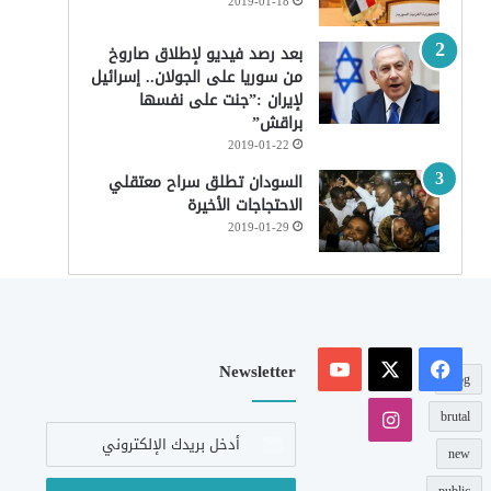
2019-01-18
بعد رصد فيديو لإطلاق صاروخ
من سوريا على الجولان.. إسرائيل
لإيران :”جنت على نفسها
براقش”
2019-01-22
السودان تطلق سراح معتقلي
الاحتجاجات الأخيرة
2019-01-29
‫X
فيسبوك
‫YouTube
Newsletter
blog
انستقرام
brutal
أدخل
بريدك
new
الإلكتروني