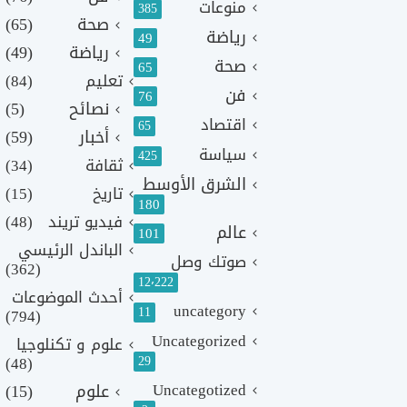
منوعات
385
صحة
(65)
رياضة
49
رياضة
(49)
صحة
65
تعليم
(84)
فن
76
نصائح
(5)
اقتصاد
65
أخبار
(59)
سياسة
425
ثقافة
(34)
الشرق الأوسط
تاريخ
(15)
180
فيديو تريند
(48)
عالم
101
الباندل الرئيسي
صوتك وصل
(362)
12٬222
أحدث الموضوعات
uncategory
11
(794)
Uncategorized
علوم و تكنلوجيا
(48)
29
Uncategotized
علوم
(15)