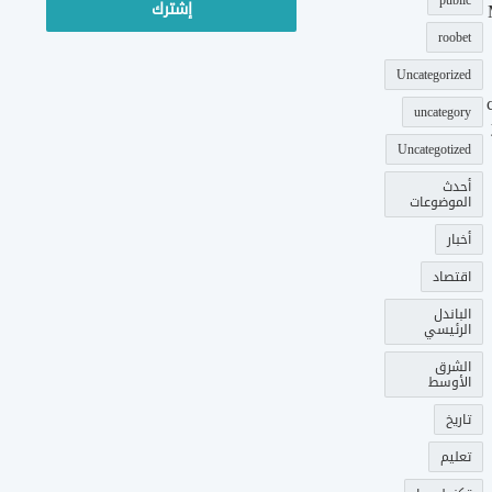
public
roobet
Uncategorized
uncategory
Uncategotized
أحدث
الموضوعات
أخبار
اقتصاد
الباندل
الرئيسي
الشرق
الأوسط
تاريخ
تعليم