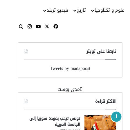
علوم و تكنلوجيا
تاريخ
فيديو تريند
‫X
فيسبوك
‫YouTube
انستقرام
بحث عن
تابعنا على تويتر
Tweets by madapoost
‏مدى بوست‏
الأكثر قراءة
تونس ترحب بعودة سوريا إلى
الجامعة العربية