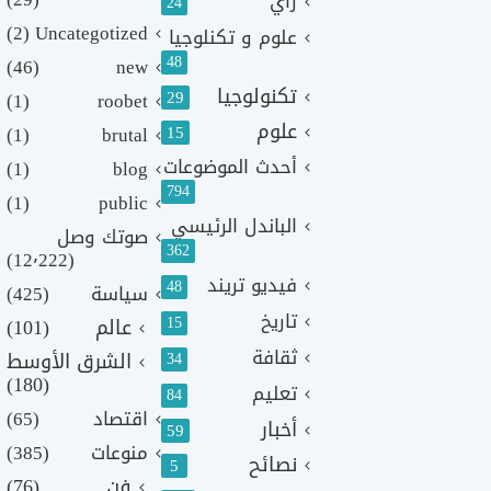
رأي
24
(2)
Uncategotized
علوم و تكنلوجيا
48
(46)
new
تكنولوجيا
29
(1)
roobet
علوم
(1)
brutal
15
أحدث الموضوعات
(1)
blog
794
(1)
public
الباندل الرئيسي
صوتك وصل
362
(12٬222)
فيديو تريند
48
سياسة
(425)
تاريخ
15
عالم
(101)
ثقافة
الشرق الأوسط
34
(180)
تعليم
84
اقتصاد
(65)
أخبار
59
منوعات
(385)
نصائح
5
فن
(76)