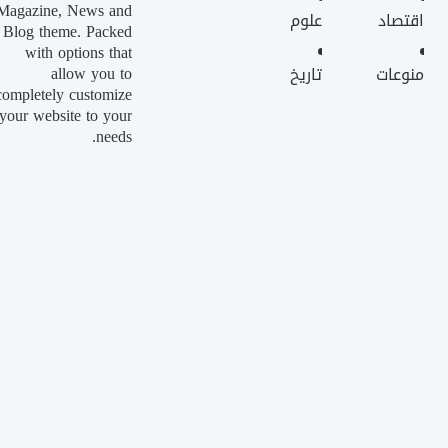
Magazine, News and
اقتصاد
علوم
Blog theme. Packed
with options that
allow you to
منوعات
تاريخ
completely customize
your website to your
needs.