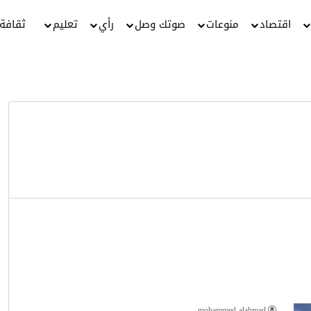
اقتصاد
منوعات
صوتك وصل
رأي
تعليم
ثقافة
mohammed alahmad