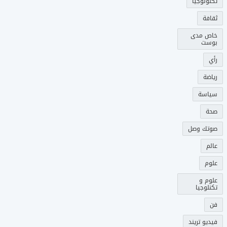
تكنولوجيا
ثقافة
خاص مدى
بوست
رأي
رياضة
سياسة
صحة
صوتك وصل
عالم
علوم
علوم و
تكنلوجيا
فن
فيديو تريند