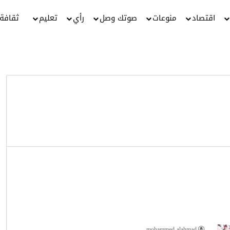
اقتصاد
منوعات
صوتك وصل
رأي
تعليم
ثقافة
mohammed alahmad