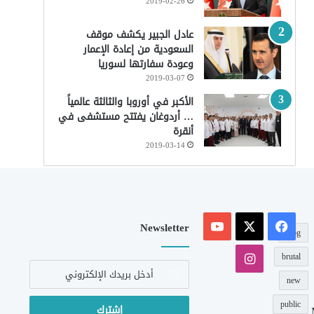
2019-02-26
عادل الجبير يكشف موقف
السعودية من إعادة الإعمار
وعودة سفارتها لسوريا
2019-03-07
الأكبر في أوروبا والثالثة عالمياً
… أردوغان يفتتح مستشفى في
أنقرة
2019-03-14
‫X
فيسبوك
‫YouTube
Newsletter
blog
انستقرام
brutal
أدخل
بريدك
new
الإلكتروني
public