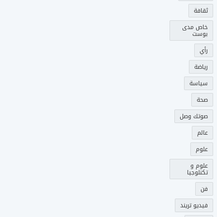
ثقافة
خاص مدى
بوست
رأي
رياضة
سياسة
صحة
صوتك وصل
عالم
علوم
علوم و
تكنلوجيا
فن
فيديو تريند