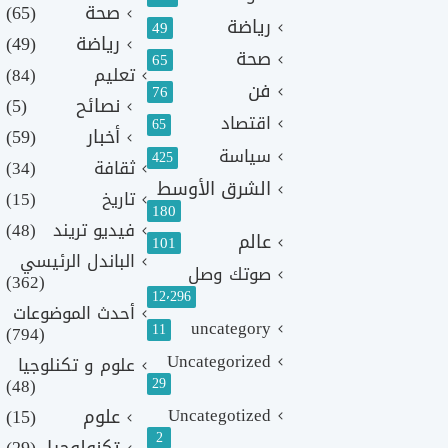
صحة
(65)
رياضة
49
رياضة
(49)
صحة
65
تعليم
(84)
فن
76
نصائح
(5)
اقتصاد
65
أخبار
(59)
سياسة
425
ثقافة
(34)
الشرق الأوسط
تاريخ
(15)
180
فيديو تريند
(48)
عالم
101
الباندل الرئيسي
صوتك وصل
(362)
12٬296
أحدث الموضوعات
uncategory
11
(794)
Uncategorized
علوم و تكنلوجيا
(48)
29
Uncategotized
علوم
(15)
2