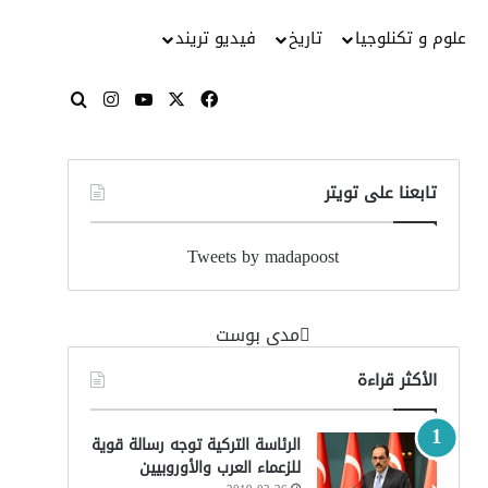
علوم و تكنلوجيا
تاريخ
فيديو تريند
‫X
فيسبوك
‫YouTube
انستقرام
بحث عن
تابعنا على تويتر
Tweets by madapoost
‏مدى بوست‏
الأكثر قراءة
الرئاسة التركية توجه رسالة قوية
للزعماء العرب والأوروبيين