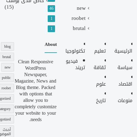
خاص مدى بوست
(15)
new
46
roobet
1
brutal
1
About
blog
الرئيسية
تعليم
تكنولوجيا
brutal
فيديو
Clean Responsive
سياسة
ثقافة
تريند
WordPress
new
Newspaper,
public
Magazine, News and
اقتصاد
علوم
Blog theme. Packed
roobet
with options that
gorized
allow you to
منوعات
تاريخ
completely customize
ategory
your website to your
needs.
gotized
أحدث
الموضو