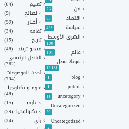
تعليم
(84)
فن
76
نصائح
(5)
اقتصاد
65
أخبار
(59)
سياسة
425
ثقافة
(34)
الشرق الأوسط
تاريخ
(15)
180
فيديو تريند
(48)
عالم
101
الباندل الرئيسي
صوتك وصل
(362)
12٬181
أحدث الموضوعات
blog
1
(794)
public
1
علوم و تكنلوجيا
(48)
uncategory
11
علوم
(15)
Uncategorized
تكنولوجيا
(29)
29
رأي
(24)
Uncategotized
2