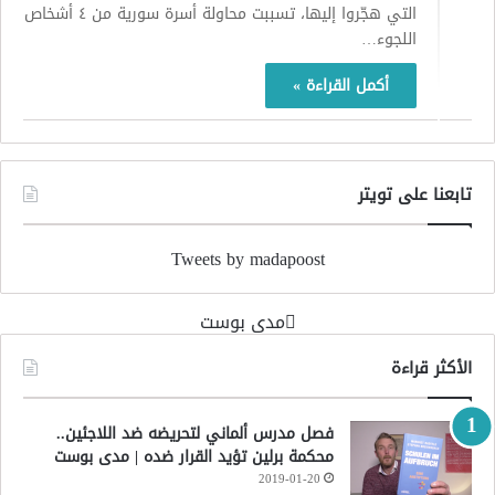
التي هجّروا إليها، تسببت محاولة أسرة سورية من ٤ أشخاص
اللجوء…
أكمل القراءة »
تابعنا على تويتر
Tweets by madapoost
‏مدى بوست‏
الأكثر قراءة
فصل مدرس ألماني لتحريضه ضد اللاجئين..
محكمة برلين تؤيد القرار ضده | مدى بوست
2019-01-20