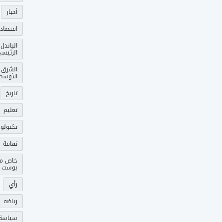
أخبار
اقتصاد
الباندل
الرئيس
الشرق
الأوسط
تاريخ
تعليم
تكنولوج
ثقافة
خاص م
بوست
رأي
رياضة
سياسة