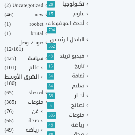
تكنولوجيا
29
(2)
Uncategotized
علوم
(46)
new
15
أحدث الموضوعات
(1)
roobet
794
(1)
brutal
الباندل الرئيسي
صوتك وصل
362
(12٬181)
فيديو تريند
48
سياسة
(425)
تاريخ
15
عالم
(101)
ثقافة
الشرق الأوسط
34
(180)
تعليم
84
اقتصاد
(65)
أخبار
59
منوعات
(385)
نصائح
5
فن
(76)
منوعات
385
صحة
(65)
رياضة
49
رياضة
(49)
صحة
65