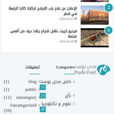
الإعلان عن فتح باب الترشح لجائزة كتارا الرابعة
في قطر
2019-01-21
فيديو تريند..طفل شجاع ينقذ ديك من أفعى
ضخمة
2019-02-09
Categories
تصنيفات
خاص مدى بوست
blog
(1)
15
(1)
public
رأي
24
(11)
uncategory
علوم و تكنلوجيا
Uncategorized
48
(29)