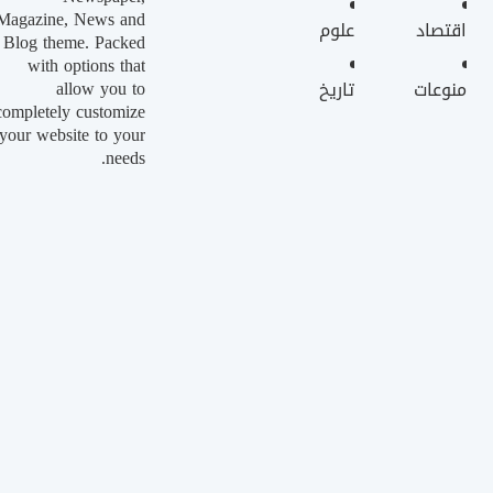
Magazine, News and
اقتصاد
علوم
Blog theme. Packed
with options that
allow you to
منوعات
تاريخ
completely customize
your website to your
needs.