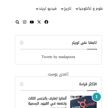
علوم و تكنلوجيا
تاريخ
فيديو تريند
‫X
فيسبوك
‫YouTube
انستقرام
بحث عن
تابعنا على تويتر
Tweets by madapoost
‏مدى بوست‏
الأكثر قراءة
ألمانيا تعترف بالجنس الثالث
وتضعه في القيود الرسمية