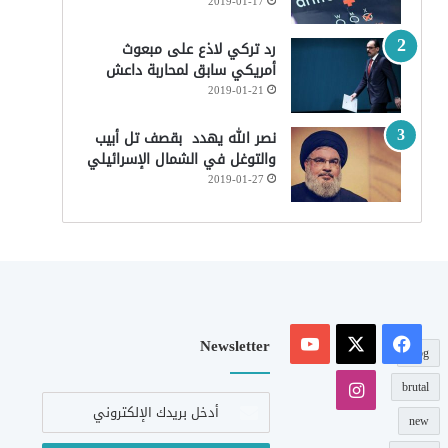
2019-01-17
رد تركي لاذع على مبعوث
أمريكي سابق لمحاربة داعش
2019-01-21
نصر الله يهدد بقصف تل أبيب
والتوغل في الشمال الإسرائيلي
2019-01-27
‫X
فيسبوك
‫YouTube
Newsletter
blog
انستقرام
brutal
أدخل
بريدك
new
الإلكتروني