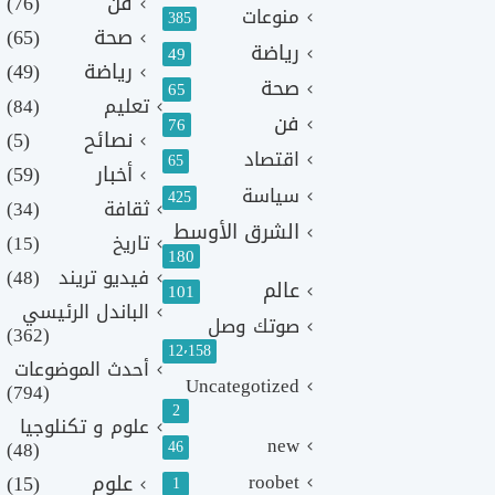
فن
(76)
منوعات
385
صحة
(65)
رياضة
49
رياضة
(49)
صحة
65
تعليم
(84)
فن
76
نصائح
(5)
اقتصاد
65
أخبار
(59)
سياسة
425
ثقافة
(34)
الشرق الأوسط
تاريخ
(15)
180
فيديو تريند
(48)
عالم
101
الباندل الرئيسي
صوتك وصل
(362)
12٬158
أحدث الموضوعات
Uncategotized
(794)
2
علوم و تكنلوجيا
new
(48)
46
roobet
علوم
(15)
1