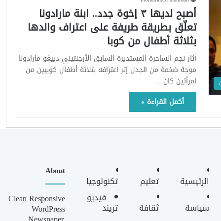
أصبح لديها ٣ إخوة جدد.. ابنة مارادونا
تعلّق بطريقة طريفة على اعتراف والدها
بثلاثة أطفال من كوبا
أثار نجم الساحرة المستديرة السابق الأرجنتيني دييغو مارادونا
موجة ضخمة من الجدل إثر اعترافه بثلاثة أطفال كوبيين من
امرأتين كان…
أكمل القراءة »
About
الرئيسية
تعليم
تكنولوجيا
فيديو
Clean Responsive
سياسة
ثقافة
تريند
WordPress
Newspaper,