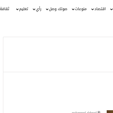
اقتصاد
منوعات
صوتك وصل
رأي
تعليم
ثقافة
mohammed alahmad