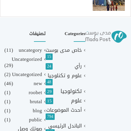
Categories
تصنيفات
خاص مدى بوست
uncategory
(11)
15
Uncategorized
(29)
رأي
24
(2)
Uncategotized
علوم و تكنلوجيا
48
(46)
new
تكنولوجيا
29
(1)
roobet
علوم
(1)
brutal
15
أحدث الموضوعات
(1)
blog
794
(1)
public
الباندل الرئيسي
صوتك وصل