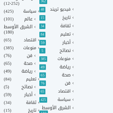
362
(12٬252)
فيديو تريند
48
سياسة
(425)
تاريخ
15
عالم
(101)
ثقافة
الشرق الأوسط
34
(180)
تعليم
84
اقتصاد
(65)
أخبار
59
منوعات
(385)
نصائح
5
فن
(76)
منوعات
385
صحة
(65)
رياضة
49
رياضة
(49)
صحة
65
تعليم
(84)
فن
76
نصائح
(5)
اقتصاد
65
أخبار
(59)
سياسة
425
ثقافة
(34)
الشرق الأوسط
تاريخ
(15)