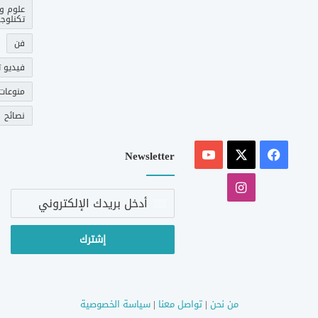
علوم و
تكنلوجي
فن
فيديو ت
منوعات
نصائح
‫X
فيسبوك
‫YouTube
Newsletter
انستقرام
أدخل
بريدك
الإلكتروني
من نحن
|
تواصل معنا
|
سياسة الخصوصية