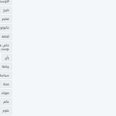
الأوسط
تاريخ
تعليم
تكنولوج
ثقافة
خاص م
بوست
رأي
رياضة
سياسة
صحة
صوتك 
عالم
علوم