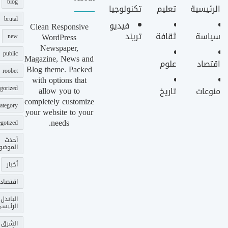
blog
الرئيسية
تعليم
تكنولوجيا
brutal
فيديو
Clean Responsive
سياسة
ثقافة
تريند
WordPress
new
Newspaper,
public
Magazine, News and
اقتصاد
علوم
Blog theme. Packed
roobet
with options that
gorized
allow you to
منوعات
تاريخ
completely customize
ategory
your website to your
needs.
gotized
أحدث
الموضو
أخبار
اقتصاد
الباندل
الرئيس
الشرق