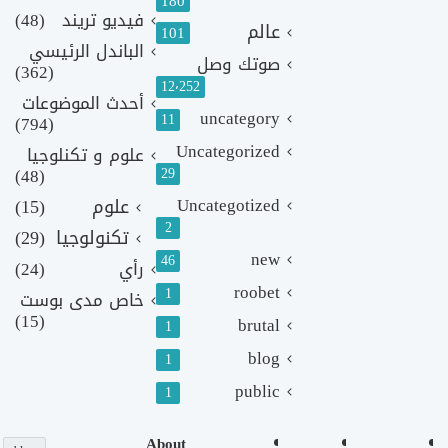
180
فيديو تريند
(48)
عالم
101
الباندل الرئيسي
صوتك وصل
(362)
12٬252
أحدث الموضوعات
uncategory
11
(794)
Uncategorized
علوم و تكنلوجيا
(48)
29
Uncategotized
علوم
(15)
2
تكنولوجيا
(29)
new
46
رأي
(24)
roobet
1
خاص مدى بوست
(15)
brutal
1
blog
1
public
1
About