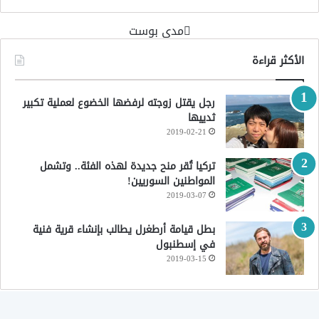
‏مدى بوست‏
الأكثر قراءة
رجل يقتل زوجته لرفضها الخضوع لعملية تكبير
ثدييها
2019-02-21
تركيا تُقر منح جديدة لهذه الفئة.. وتشمل
المواطنين السوريين!
2019-03-07
بطل قيامة أرطغرل يطالب بإنشاء قرية فنية
في إسطنبول
2019-03-15