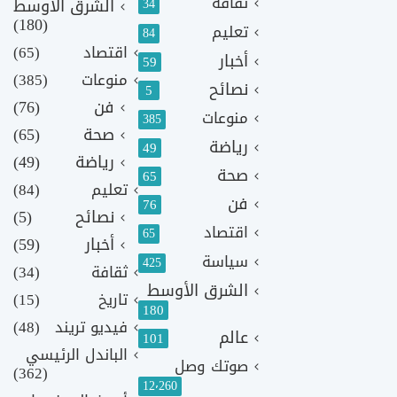
ثقافة
الشرق الأوسط
34
(180)
تعليم
84
اقتصاد
(65)
أخبار
59
منوعات
(385)
نصائح
5
فن
(76)
منوعات
385
صحة
(65)
رياضة
49
رياضة
(49)
صحة
65
تعليم
(84)
فن
76
نصائح
(5)
اقتصاد
65
أخبار
(59)
سياسة
425
ثقافة
(34)
الشرق الأوسط
تاريخ
(15)
180
فيديو تريند
(48)
عالم
101
الباندل الرئيسي
صوتك وصل
(362)
12٬260