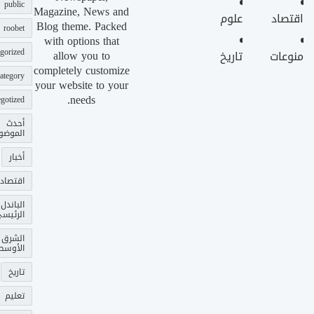
public
Magazine, News and
اقتصاد
علوم
Blog theme. Packed
roobet
with options that
gorized
allow you to
منوعات
تاريخ
completely customize
ategory
your website to your
needs.
gotized
أحدث
الموضو
أخبار
اقتصاد
الباندل
الرئيس
الشرق
الأوسط
تاريخ
تعليم