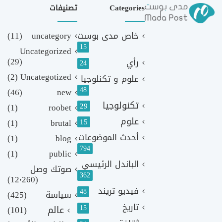
Categories
تصنيفات
خاص مدى بوست
uncategory
(11)
15
Uncategorized
(29)
رأي
24
(2)
Uncategotized
علوم و تكنلوجيا
48
(46)
new
تكنولوجيا
29
(1)
roobet
علوم
(1)
brutal
15
أحدث الموضوعات
(1)
blog
794
(1)
public
الباندل الرئيسي
صوتك وصل
362
(12٬260)
فيديو تريند
48
سياسة
(425)
تاريخ
15
عالم
(101)