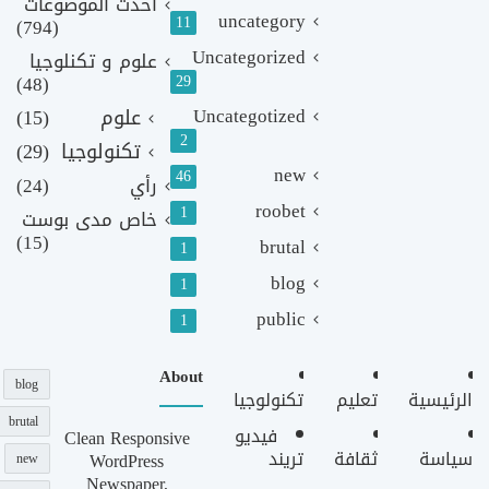
أحدث الموضوعات
uncategory
11
(794)
Uncategorized
علوم و تكنلوجيا
(48)
29
Uncategotized
علوم
(15)
2
تكنولوجيا
(29)
new
46
رأي
(24)
roobet
1
خاص مدى بوست
(15)
brutal
1
blog
1
public
1
About
blog
الرئيسية
تعليم
تكنولوجيا
brutal
فيديو
Clean Responsive
سياسة
ثقافة
تريند
WordPress
new
Newspaper,