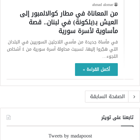
ahmad alomar
من المعاناة في مطار كوالالمبور إلى
العيش بـ(بلكونة) في لبنان.. قصة
مأساوية لأسرة سورية
في مأساة جديدة من مأسي اللاجئين السوريين في البلدان
التي هجّروا إليها، تسببت محاولة أسرة سورية من ٤ أشخاص
اللجوء…
أكمل القراءة »
الصفحة السابقة
تابعنا على تويتر
Tweets by madapoost