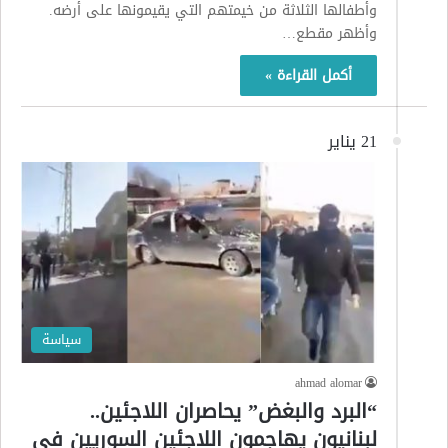
وأطفالها الثلاثة من خيمتهم التي يقيمونها على أرضه.
وأظهر مقطع…
أكمل القراءة »
21 يناير
سياسة
ahmad alomar
“البرد والبغض” يحاصران اللاجئين..
لبنانيون يهاجمون اللاجئين السوريين في