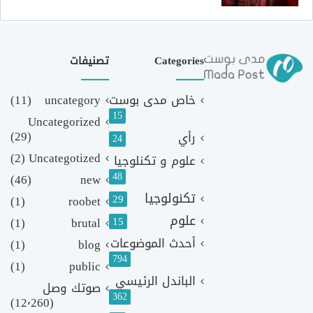
Categories
تصنيفات
خاص مدى بوست
uncategory
(11)
15
Uncategorized
(29)
رأي
24
(2)
Uncategotized
علوم و تكنلوجيا
48
(46)
new
تكنولوجيا
29
(1)
roobet
علوم
(1)
brutal
15
أحدث الموضوعات
(1)
blog
794
(1)
public
الباندل الرئيسي
صوتك وصل
362
(12٬260)