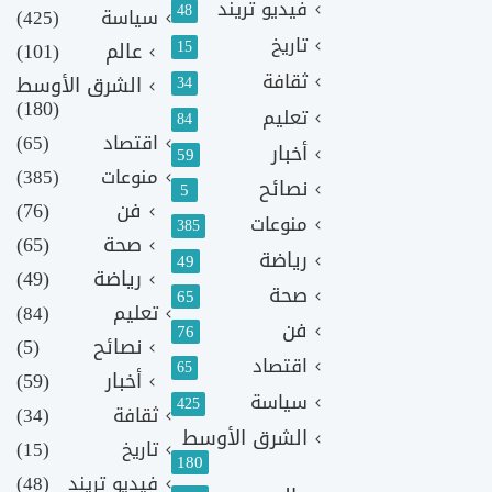
فيديو تريند
48
سياسة
(425)
تاريخ
15
عالم
(101)
ثقافة
الشرق الأوسط
34
(180)
تعليم
84
اقتصاد
(65)
أخبار
59
منوعات
(385)
نصائح
5
فن
(76)
منوعات
385
صحة
(65)
رياضة
49
رياضة
(49)
صحة
65
تعليم
(84)
فن
76
نصائح
(5)
اقتصاد
65
أخبار
(59)
سياسة
425
ثقافة
(34)
الشرق الأوسط
تاريخ
(15)
180
فيديو تريند
(48)