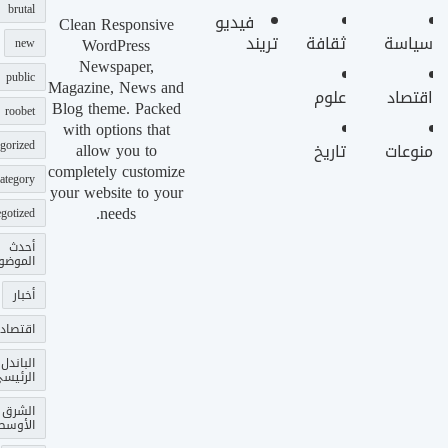
brutal
فيديو
Clean Responsive
سياسة
ثقافة
تريند
WordPress
new
Newspaper,
public
Magazine, News and
اقتصاد
علوم
Blog theme. Packed
roobet
with options that
gorized
allow you to
منوعات
تاريخ
completely customize
ategory
your website to your
needs.
gotized
أحدث
الموضو
أخبار
اقتصاد
الباندل
الرئيس
الشرق
الأوسط