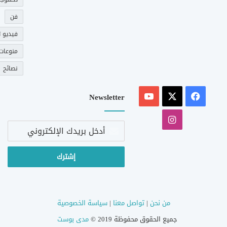
فن
فيديو ت
منوعات
نصائح
‫X
فيسبوك
‫YouTube
Newsletter
انستقرام
أدخل
بريدك
الإلكتروني
من نحن
|
تواصل معنا
|
سياسة الخصوصية
جميع الحقوق محفوظة 2019 ©
مدى بوست