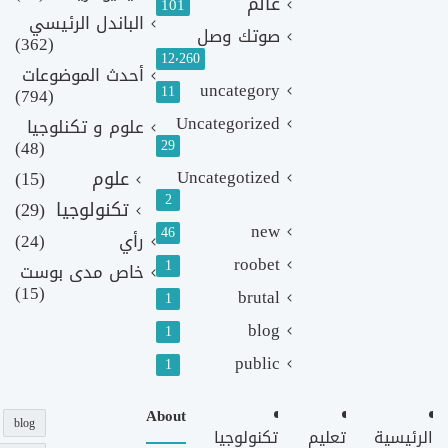
عالم
101
الباندل الرئيسي
صوتك وصل
(362)
12٬260
أحدث الموضوعات
uncategory
11
(794)
Uncategorized
علوم و تكنلوجيا
(48)
29
Uncategotized
علوم
(15)
2
تكنولوجيا
(29)
new
46
رأي
(24)
roobet
1
خاص مدى بوست
(15)
brutal
1
blog
1
public
1
About
blog
الرئيسية
تعليم
تكنولوجيا