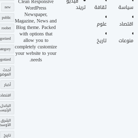
فيديو
Clean Responsive
سياسة
ثقافة
تريند
WordPress
new
Newspaper,
public
Magazine, News and
اقتصاد
علوم
Blog theme. Packed
roobet
with options that
gorized
allow you to
منوعات
تاريخ
completely customize
ategory
your website to your
needs.
gotized
أحدث
الموضو
أخبار
اقتصاد
الباندل
الرئيس
الشرق
الأوسط
تاريخ