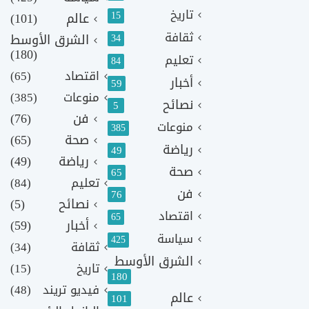
تاريخ
15
عالم
(101)
ثقافة
الشرق الأوسط
34
(180)
تعليم
84
اقتصاد
(65)
أخبار
59
منوعات
(385)
نصائح
5
فن
(76)
منوعات
385
صحة
(65)
رياضة
49
رياضة
(49)
صحة
65
تعليم
(84)
فن
76
نصائح
(5)
اقتصاد
65
أخبار
(59)
سياسة
425
ثقافة
(34)
الشرق الأوسط
تاريخ
(15)
180
فيديو تريند
(48)
عالم
101