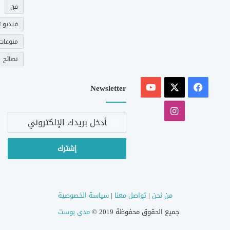
فن
فيديو ت
منوعات
نصائح
‫X
فيسبوك
‫YouTube
Newsletter
انستقرام
أدخل
بريدك
الإلكتروني
من نحن
|
تواصل معنا
|
سياسة الخصوصية
جميع الحقوق محفوظة 2019 ©
مدى بوست