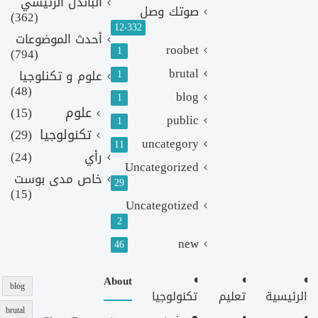
الباندل الرئيسي
صوتك وصل
(362)
12٬332
أحدث الموضوعات
roobet
1
(794)
brutal
1
علوم و تكنلوجيا
(48)
blog
1
علوم
(15)
public
1
تكنولوجيا
(29)
uncategory
11
رأي
(24)
Uncategorized
خاص مدى بوست
29
(15)
Uncategotized
2
new
46
About
blog
الرئيسية
تعليم
تكنولوجيا
brutal