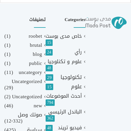
Categories
تصنيفات
خاص مدى بوست
roobet
(1)
15
(1)
brutal
رأي
24
(1)
blog
علوم و تكنلوجيا
(1)
public
48
(11)
uncategory
تكنولوجيا
29
Uncategorized
علوم
(29)
15
أحدث الموضوعات
(2)
Uncategotized
794
(46)
new
الباندل الرئيسي
صوتك وصل
362
(12٬332)
فيديو تريند
48
سياسة
(425)