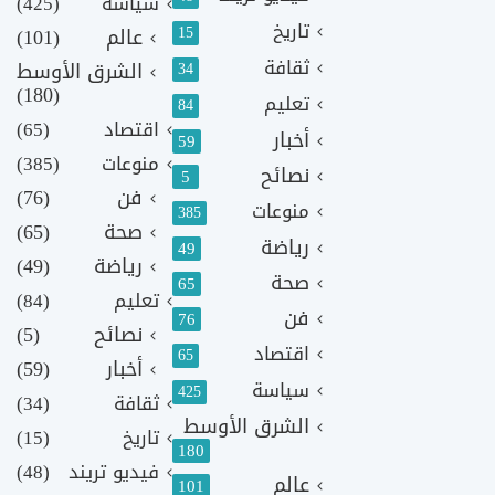
سياسة
(425)
تاريخ
15
عالم
(101)
ثقافة
الشرق الأوسط
34
(180)
تعليم
84
اقتصاد
(65)
أخبار
59
منوعات
(385)
نصائح
5
فن
(76)
منوعات
385
صحة
(65)
رياضة
49
رياضة
(49)
صحة
65
تعليم
(84)
فن
76
نصائح
(5)
اقتصاد
65
أخبار
(59)
سياسة
425
ثقافة
(34)
الشرق الأوسط
تاريخ
(15)
180
فيديو تريند
(48)
عالم
101