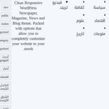
فيديو
Clean Responsive
سياسة
ثقافة
تريند
WordPress
new
Newspaper,
public
Magazine, News and
اقتصاد
علوم
Blog theme. Packed
roobet
with options that
gorized
allow you to
منوعات
تاريخ
completely customize
ategory
your website to your
needs.
gotized
أحدث
الموضو
أخبار
اقتصاد
الباندل
الرئيس
الشرق
الأوسط
تاريخ