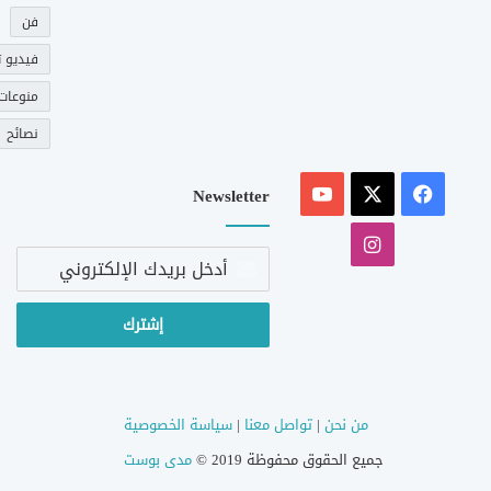
فن
فيديو ت
منوعات
نصائح
‫X
فيسبوك
‫YouTube
Newsletter
انستقرام
أدخل
بريدك
الإلكتروني
من نحن
|
تواصل معنا
|
سياسة الخصوصية
جميع الحقوق محفوظة 2019 ©
مدى بوست