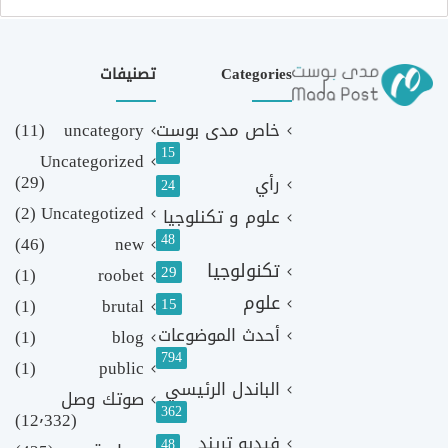
Categories
تصنيفات
خاص مدى بوست
uncategory
(11)
15
Uncategorized
(29)
رأي
24
(2)
Uncategotized
علوم و تكنلوجيا
48
(46)
new
تكنولوجيا
29
(1)
roobet
علوم
(1)
brutal
15
أحدث الموضوعات
(1)
blog
794
(1)
public
الباندل الرئيسي
صوتك وصل
362
(12٬332)
فيديو تريند
48