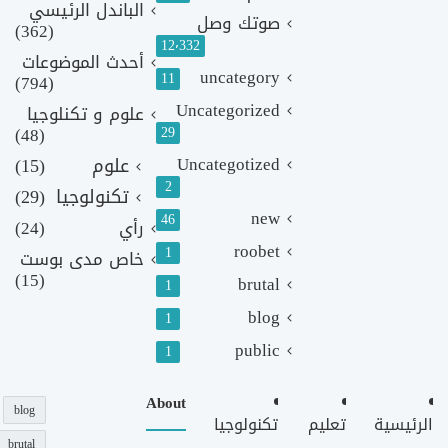
الباندل الرئيسي
صوتك وصل
(362)
12٬332
أحدث الموضوعات
uncategory
11
(794)
Uncategorized
علوم و تكنلوجيا
(48)
29
Uncategotized
علوم
(15)
2
تكنولوجيا
(29)
new
46
رأي
(24)
roobet
1
خاص مدى بوست
(15)
brutal
1
blog
1
public
1
About
blog
الرئيسية
تعليم
تكنولوجيا
brutal