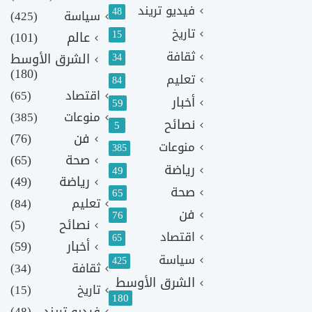
فيديو تريند
48
سياسة
(425)
تاريخ
15
عالم
(101)
ثقافة
الشرق الأوسط
34
(180)
تعليم
84
اقتصاد
(65)
أخبار
59
منوعات
(385)
نصائح
5
فن
(76)
منوعات
385
صحة
(65)
رياضة
49
رياضة
(49)
صحة
65
تعليم
(84)
فن
76
نصائح
(5)
اقتصاد
65
أخبار
(59)
سياسة
425
ثقافة
(34)
الشرق الأوسط
تاريخ
(15)
180
فيديو تريند
(48)