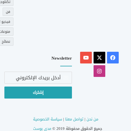
تكنلوجي
فن
فيديو ت
منوعات
نصائح
‫X
فيسبوك
‫YouTube
Newsletter
انستقرام
أدخل
بريدك
الإلكتروني
من نحن
|
تواصل معنا
|
سياسة الخصوصية
جميع الحقوق محفوظة 2019 ©
مدى بوست