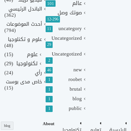
عالم
101
الباندل الرئيسي
صوتك وصل
(362)
12٬296
أحدث الموضوعات
uncategory
11
(794)
Uncategorized
علوم و تكنلوجيا
(48)
29
Uncategotized
علوم
(15)
2
تكنولوجيا
(29)
new
46
رأي
(24)
roobet
1
خاص مدى بوست
(15)
brutal
1
blog
1
public
1
About
blog
الرئيسية
تعليم
تكنولوجيا