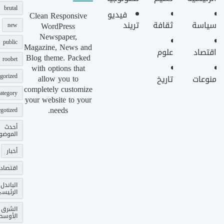
brutal
فيديو
Clean Responsive
سياسة
ثقافة
تريند
WordPress
new
Newspaper,
public
Magazine, News and
اقتصاد
علوم
Blog theme. Packed
roobet
with options that
gorized
allow you to
منوعات
تاريخ
completely customize
ategory
your website to your
needs.
gotized
أحدث
الموضو
أخبار
اقتصاد
الباندل
الرئيس
الشرق
الأوسط