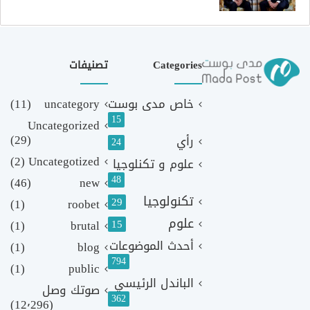
Categories
تصنيفات
خاص مدى بوست
uncategory
(11)
15
Uncategorized
(29)
رأي
24
(2)
Uncategotized
علوم و تكنلوجيا
48
(46)
new
تكنولوجيا
29
(1)
roobet
علوم
(1)
brutal
15
أحدث الموضوعات
(1)
blog
794
(1)
public
الباندل الرئيسي
صوتك وصل
362
(12٬296)