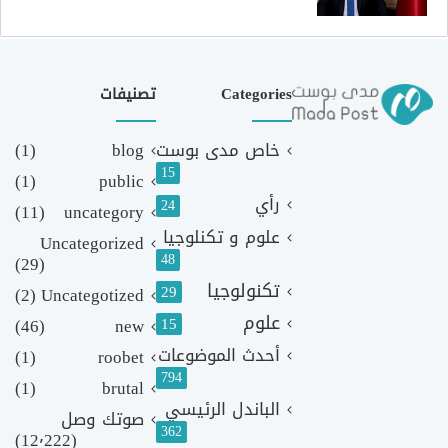
Categories
تصنيفات
خاص مدى بوست
blog
(1)
15
(1)
public
رأي
24
(11)
uncategory
علوم و تكنلوجيا
Uncategorized
48
(29)
تكنولوجيا
29
(2)
Uncategotized
علوم
(46)
new
15
أحدث الموضوعات
(1)
roobet
794
(1)
brutal
الباندل الرئيسي
صوتك وصل
362
(12٬222)