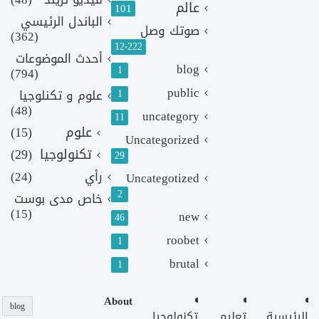
عالم
101
الباندل الرئيسي
صوتك وصل
(362)
12٬222
أحدث الموضوعات
blog
1
(794)
public
1
علوم و تكنلوجيا
(48)
uncategory
11
علوم
(15)
Uncategorized
تكنولوجيا
(29)
29
رأي
(24)
Uncategotized
2
خاص مدى بوست
(15)
new
46
roobet
1
brutal
1
About
blog
الرئيسية
تعليم
تكنولوجيا