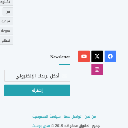
تكنلوجي
فن
فيديو ت
منوعات
نصائح
‫X
فيسبوك
‫YouTube
Newsletter
انستقرام
أدخل
بريدك
الإلكتروني
من نحن
|
تواصل معنا
|
سياسة الخصوصية
جميع الحقوق محفوظة 2019 ©
مدى بوست