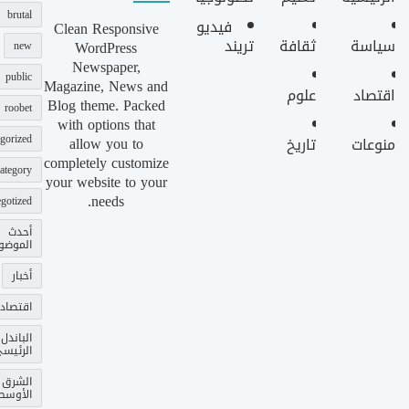
brutal
فيديو
Clean Responsive
سياسة
ثقافة
تريند
WordPress
new
Newspaper,
public
Magazine, News and
اقتصاد
علوم
Blog theme. Packed
roobet
with options that
gorized
allow you to
منوعات
تاريخ
completely customize
ategory
your website to your
needs.
gotized
أحدث
الموضو
أخبار
اقتصاد
الباندل
الرئيس
الشرق
الأوسط