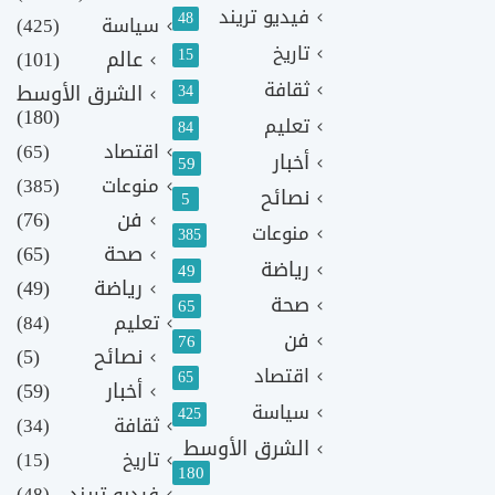
فيديو تريند
48
سياسة
(425)
تاريخ
15
عالم
(101)
ثقافة
الشرق الأوسط
34
(180)
تعليم
84
اقتصاد
(65)
أخبار
59
منوعات
(385)
نصائح
5
فن
(76)
منوعات
385
صحة
(65)
رياضة
49
رياضة
(49)
صحة
65
تعليم
(84)
فن
76
نصائح
(5)
اقتصاد
65
أخبار
(59)
سياسة
425
ثقافة
(34)
الشرق الأوسط
تاريخ
(15)
180
فيديو تريند
(48)