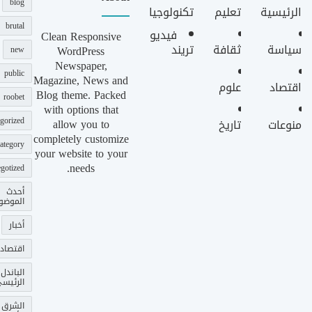
blog
الرئيسية
تعليم
تكنولوجيا
brutal
فيديو
Clean Responsive
سياسة
ثقافة
تريند
WordPress
new
Newspaper,
public
Magazine, News and
اقتصاد
علوم
Blog theme. Packed
roobet
with options that
gorized
allow you to
منوعات
تاريخ
completely customize
ategory
your website to your
needs.
gotized
أحدث
الموضو
أخبار
اقتصاد
الباندل
الرئيس
الشرق