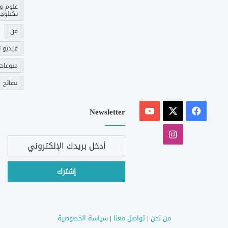
علوم و
تكنلوجي
فن
فيديو ت
منوعات
نصائح
‫X
فيسبوك
‫YouTube
Newsletter
انستقرام
أدخل
بريدك
الإلكتروني
من نحن
|
تواصل معنا
|
سياسة الخصوصية