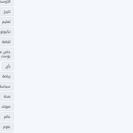
الأوسط
تاريخ
تعليم
تكنولوج
ثقافة
خاص م
بوست
رأي
رياضة
سياسة
صحة
صوتك 
عالم
علوم