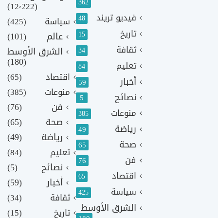
362
(12٬222)
فيديو تريند
48
سياسة
(425)
تاريخ
15
عالم
(101)
ثقافة
الشرق الأوسط
34
(180)
تعليم
84
اقتصاد
(65)
أخبار
59
منوعات
(385)
نصائح
5
فن
(76)
منوعات
385
صحة
(65)
رياضة
49
رياضة
(49)
صحة
65
تعليم
(84)
فن
76
نصائح
(5)
اقتصاد
65
أخبار
(59)
سياسة
425
ثقافة
(34)
الشرق الأوسط
تاريخ
(15)