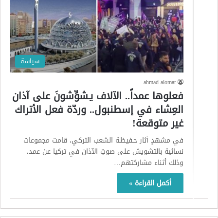
سياسة
ahmad alomar
فعلوها عمداً.. الآلاف يـشوِّشونَ على آذان
العِشاء في إسطنبول.. وردّة فعل الأتراك
غير متوقعة!
في مشهدٍ أثار حـفيظـة الشعب التركي، قامت مجموعات
نسائية بالتشويش على صوتِ الآذان في تركيا عن عمد،
وذلك أثناء مشاركتهم…
أكمل القراءة »