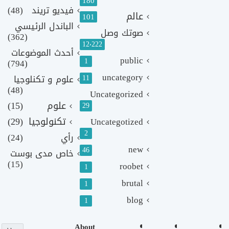
180
فيديو تريند
(48)
عالم
101
الباندل الرئيسي
صوتك وصل
(362)
12٬222
أحدث الموضوعات
public
1
(794)
uncategory
11
علوم و تكنلوجيا
(48)
Uncategorized
علوم
(15)
29
تكنولوجيا
(29)
Uncategotized
2
رأي
(24)
new
46
خاص مدى بوست
(15)
roobet
1
brutal
1
blog
1
About