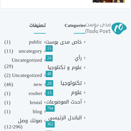
Categories
تصنيفات
خاص مدى بوست
public
(1)
15
(11)
uncategory
رأي
24
Uncategorized
(29)
علوم و تكنلوجيا
48
(2)
Uncategotized
تكنولوجيا
29
(46)
new
علوم
(1)
roobet
15
أحدث الموضوعات
(1)
brutal
794
(1)
blog
الباندل الرئيسي
صوتك وصل
362
(12٬296)