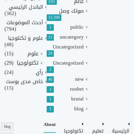
عالم
101
الباندل الرئيسي
صوتك وصل
(362)
12٬296
أحدث الموضوعات
public
1
(794)
uncategory
11
علوم و تكنلوجيا
(48)
Uncategorized
علوم
(15)
29
تكنولوجيا
(29)
Uncategotized
2
رأي
(24)
new
46
خاص مدى بوست
(15)
roobet
1
brutal
1
blog
1
About
blog
الرئيسية
تعليم
تكنولوجيا