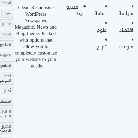
brutal
فيديو
Clean Responsive
سياسة
ثقافة
تريند
WordPress
new
Newspaper,
public
Magazine, News and
اقتصاد
علوم
Blog theme. Packed
roobet
with options that
gorized
allow you to
منوعات
تاريخ
completely customize
ategory
your website to your
needs.
gotized
أحدث
الموضو
أخبار
اقتصاد
الباندل
الرئيس
الشرق
الأوسط