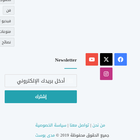
فن
فيديو ت
منوعات
نصائح
‫X
فيسبوك
‫YouTube
Newsletter
انستقرام
أدخل
بريدك
الإلكتروني
من نحن
|
تواصل معنا
|
سياسة الخصوصية
جميع الحقوق محفوظة 2019 ©
مدى بوست