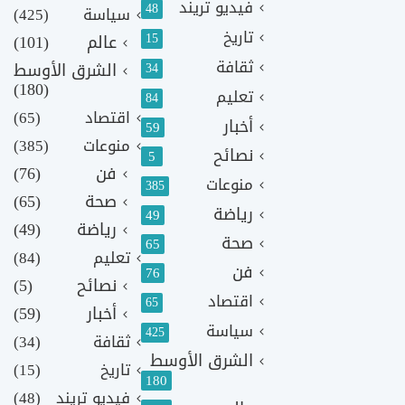
فيديو تريند
48
سياسة
(425)
تاريخ
15
عالم
(101)
ثقافة
الشرق الأوسط
34
(180)
تعليم
84
اقتصاد
(65)
أخبار
59
منوعات
(385)
نصائح
5
فن
(76)
منوعات
385
صحة
(65)
رياضة
49
رياضة
(49)
صحة
65
تعليم
(84)
فن
76
نصائح
(5)
اقتصاد
65
أخبار
(59)
سياسة
425
ثقافة
(34)
الشرق الأوسط
تاريخ
(15)
180
فيديو تريند
(48)