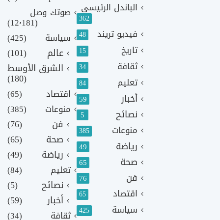
الباندل الرئيسي
صوتك وصل
362
(12٬181)
فيديو تريند
48
سياسة
(425)
تاريخ
15
عالم
(101)
ثقافة
الشرق الأوسط
34
(180)
تعليم
84
اقتصاد
(65)
أخبار
59
منوعات
(385)
نصائح
5
فن
(76)
منوعات
385
صحة
(65)
رياضة
49
رياضة
(49)
صحة
65
تعليم
(84)
فن
76
نصائح
(5)
اقتصاد
65
أخبار
(59)
سياسة
425
ثقافة
(34)