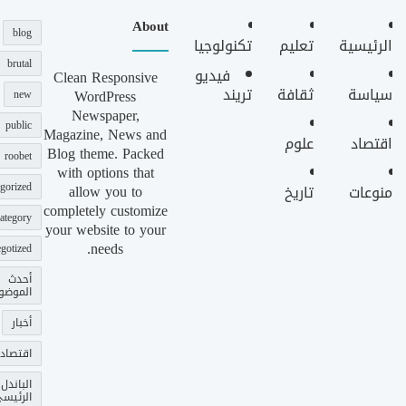
About
blog
الرئيسية
تعليم
تكنولوجيا
brutal
فيديو
Clean Responsive
سياسة
ثقافة
تريند
WordPress
new
Newspaper,
public
Magazine, News and
اقتصاد
علوم
Blog theme. Packed
roobet
with options that
gorized
allow you to
منوعات
تاريخ
completely customize
ategory
your website to your
needs.
gotized
أحدث
الموضو
أخبار
اقتصاد
الباندل
الرئيس