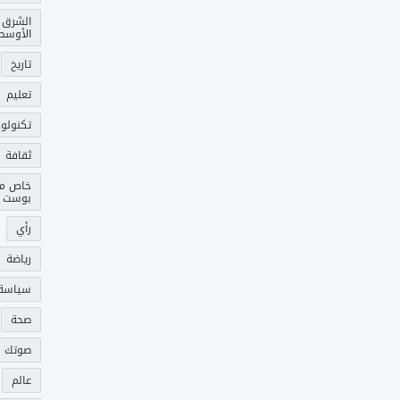
الشرق
الأوسط
تاريخ
تعليم
تكنولوج
ثقافة
خاص م
بوست
رأي
رياضة
سياسة
صحة
صوتك 
عالم