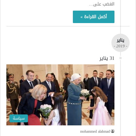
الغضب على…
أكمل القراءة »
يناير
- 2019 -
31 يناير
سياسة
mohammed alahmad