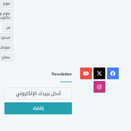
علوم
علوم و
تكنلوجي
فن
فيديو ت
منوعات
نصائح
‫X
فيسبوك
‫YouTube
Newsletter
انستقرام
أدخل
بريدك
الإلكتروني