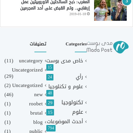
المغرب: ذبح السائحتين الأوروبيتين عمل
إرهابي.. وتم القبض على أحد المجرمين
2019-01-18
Categories
تصنيفات
خاص مدى بوست
uncategory
(11)
15
Uncategorized
(29)
رأي
24
(2)
Uncategotized
علوم و تكنلوجيا
48
(46)
new
تكنولوجيا
29
(1)
roobet
علوم
(1)
brutal
15
أحدث الموضوعات
(1)
blog
794
(1)
public