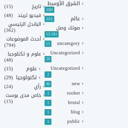
الشرق الأوسط
تاريخ
(15)
180
فيديو تريند
(48)
عالم
101
الباندل الرئيسي
صوتك وصل
(362)
12٬181
أحدث الموضوعات
uncategory
11
(794)
Uncategorized
علوم و تكنلوجيا
(48)
29
Uncategotized
علوم
(15)
2
تكنولوجيا
(29)
new
46
رأي
(24)
roobet
1
خاص مدى بوست
(15)
brutal
1
blog
1
public
1