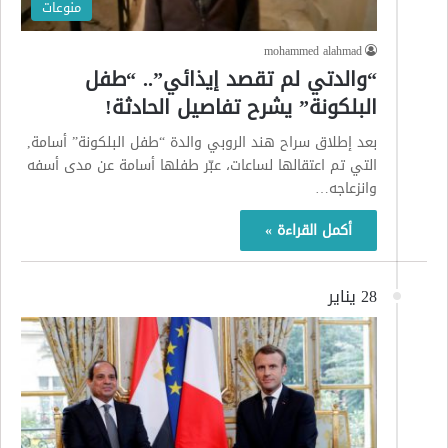
منوعات
mohammed alahmad
“والدتي لم تقصد إيذائي”.. “طفل
البلكونة” يشرح تفاصيل الحادثة!
بعد إطلاق سراح هند الروبي والدة “طفل البلكونة” أسامة,
التي تم اعتقالها لساعات، عبّر طفلها أسامة عن مدى أسفه
وانزعاجه…
أكمل القراءة »
28 يناير