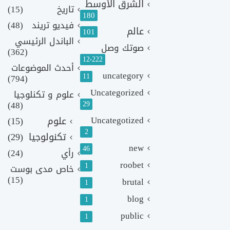
الشرق الأوسط
تاريخ
(15)
180
فيديو تريند
(48)
عالم
101
الباندل الرئيسي
صوتك وصل
(362)
12٬222
أحدث الموضوعات
uncategory
11
(794)
Uncategorized
علوم و تكنلوجيا
(48)
29
Uncategotized
علوم
(15)
2
تكنولوجيا
(29)
new
46
رأي
(24)
roobet
1
خاص مدى بوست
(15)
brutal
1
blog
1
public
1