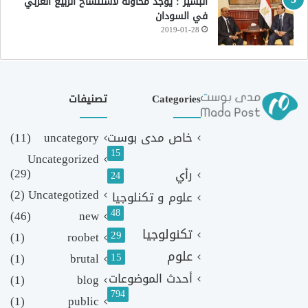
البشير : يوجد محاولة لاستنساخ الربيع العربي
في السودان
2019-01-28
Categories
تصنيفات
خاص مدى بوست
uncategory
(11)
15
Uncategorized
(29)
رأي
24
(2)
Uncategotized
علوم و تكنلوجيا
48
(46)
new
تكنولوجيا
29
(1)
roobet
علوم
(1)
brutal
15
أحدث الموضوعات
(1)
blog
794
(1)
public