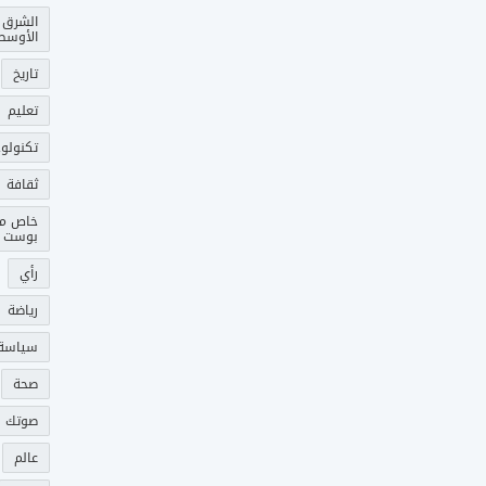
الشرق
الأوسط
تاريخ
تعليم
تكنولوج
ثقافة
خاص م
بوست
رأي
رياضة
سياسة
صحة
صوتك 
عالم