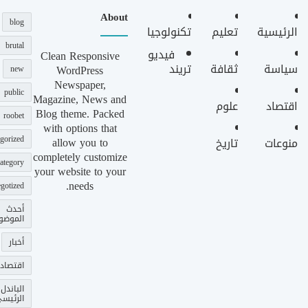
About
blog
الرئيسية
تعليم
تكنولوجيا
brutal
فيديو
Clean Responsive
سياسة
ثقافة
تريند
WordPress
new
Newspaper,
public
Magazine, News and
اقتصاد
علوم
Blog theme. Packed
roobet
with options that
gorized
allow you to
منوعات
تاريخ
completely customize
ategory
your website to your
needs.
gotized
أحدث
الموضو
أخبار
اقتصاد
الباندل
الرئيس