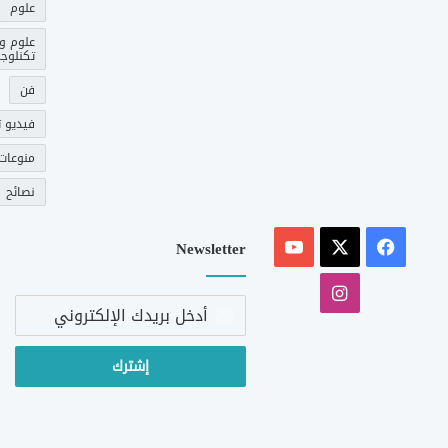
علوم
علوم و
تكنلوجي
فن
فيديو ت
منوعات
نصائح
‫X
فيسبوك
‫YouTube
Newsletter
انستقرام
أدخل
بريدك
الإلكتروني