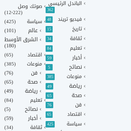
الباندل الرئيسي
صوتك وصل
362
(12٬222)
فيديو تريند
48
سياسة
(425)
تاريخ
15
عالم
(101)
ثقافة
الشرق الأوسط
34
(180)
تعليم
84
اقتصاد
(65)
أخبار
59
منوعات
(385)
نصائح
5
فن
(76)
منوعات
385
صحة
(65)
رياضة
49
رياضة
(49)
صحة
65
تعليم
(84)
فن
76
نصائح
(5)
اقتصاد
65
أخبار
(59)
سياسة
425
ثقافة
(34)