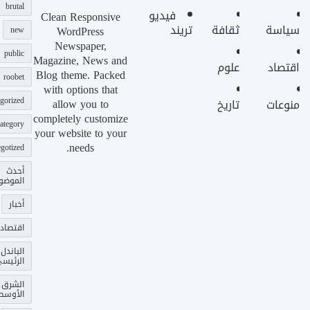
brutal
فيديو
Clean Responsive
سياسة
ثقافة
تريند
WordPress
new
Newspaper,
public
Magazine, News and
اقتصاد
علوم
Blog theme. Packed
roobet
with options that
gorized
allow you to
منوعات
تاريخ
completely customize
ategory
your website to your
needs.
gotized
أحدث
الموضو
أخبار
اقتصاد
الباندل
الرئيس
الشرق
الأوسط