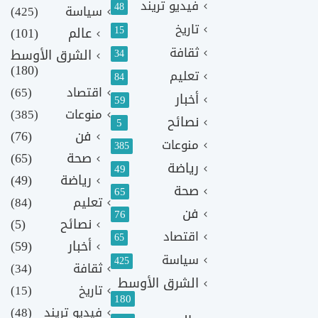
فيديو تريند
48
سياسة
(425)
تاريخ
15
عالم
(101)
ثقافة
الشرق الأوسط
34
(180)
تعليم
84
اقتصاد
(65)
أخبار
59
منوعات
(385)
نصائح
5
فن
(76)
منوعات
385
صحة
(65)
رياضة
49
رياضة
(49)
صحة
65
تعليم
(84)
فن
76
نصائح
(5)
اقتصاد
65
أخبار
(59)
سياسة
425
ثقافة
(34)
الشرق الأوسط
تاريخ
(15)
180
فيديو تريند
(48)