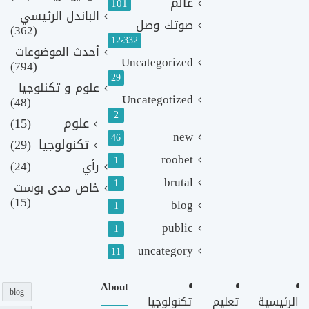
عالم
101
الباندل الرئيسي
صوتك وصل
(362)
12٬332
أحدث الموضوعات
Uncategorized
(794)
29
علوم و تكنلوجيا
Uncategotized
(48)
2
علوم
(15)
new
46
تكنولوجيا
(29)
roobet
1
رأي
(24)
brutal
1
خاص مدى بوست
(15)
blog
1
public
1
uncategory
11
About
blog
الرئيسية
تعليم
تكنولوجيا