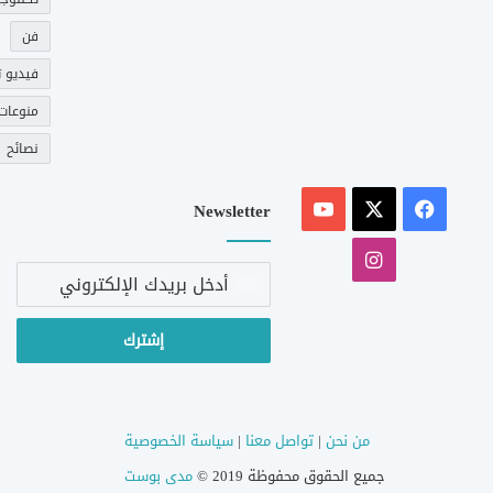
فن
فيديو ت
منوعات
نصائح
‫X
فيسبوك
‫YouTube
Newsletter
انستقرام
أدخل
بريدك
الإلكتروني
من نحن
|
تواصل معنا
|
سياسة الخصوصية
جميع الحقوق محفوظة 2019 ©
مدى بوست