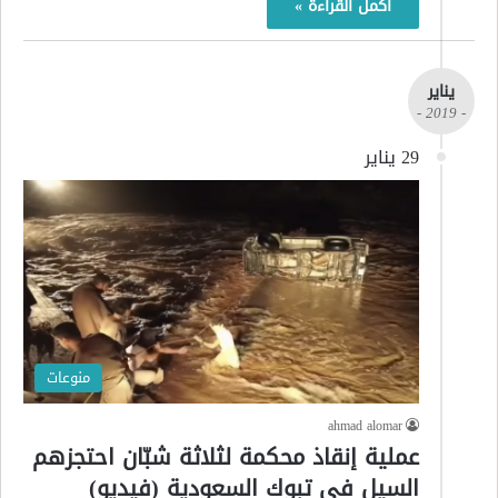
أكمل القراءة »
يناير
- 2019 -
29 يناير
منوعات
ahmad alomar
عملية إنقاذ محكمة لثلاثة شبّان احتجزهم
السيل في تبوك السعودية (فيديو)