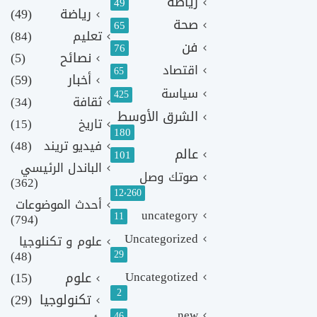
رياضة
49
رياضة
(49)
صحة
65
تعليم
(84)
فن
76
نصائح
(5)
اقتصاد
65
أخبار
(59)
سياسة
425
ثقافة
(34)
الشرق الأوسط
تاريخ
(15)
180
فيديو تريند
(48)
عالم
101
الباندل الرئيسي
صوتك وصل
(362)
12٬260
أحدث الموضوعات
uncategory
11
(794)
Uncategorized
علوم و تكنلوجيا
(48)
29
Uncategotized
علوم
(15)
2
تكنولوجيا
(29)
new
46