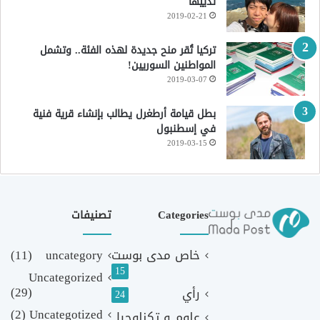
ثدييها
2019-02-21
تركيا تُقر منح جديدة لهذه الفئة.. وتشمل
المواطنين السوريين!
2019-03-07
بطل قيامة أرطغرل يطالب بإنشاء قرية فنية
في إسطنبول
2019-03-15
Categories
تصنيفات
خاص مدى بوست
uncategory
(11)
15
Uncategorized
(29)
رأي
24
(2)
Uncategotized
علوم و تكنلوجيا