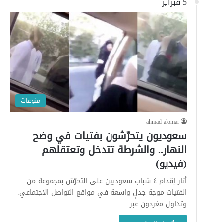
5 فبراير
منوعات
ahmad alomar
سعوديون يتحرّشون بفتيات في وضح
النهار.. والشرطة تتدخل وتعتقلهم
(فيديو)
أثار إقدام ٤ شباب سعوديين على التحرّش بمجموعة من
الفتيات موجة جدلٍ واسعة في مواقع التواصل الاجتماعي.
وتداول مغردون عبر…