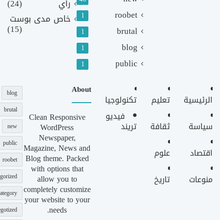
رأي
(24)
roobet
1
خاص مدى بوست
(15)
brutal
1
blog
1
public
1
About
blog
الرئيسية
تعليم
تكنولوجيا
brutal
فيديو
Clean Responsive
سياسة
ثقافة
تريند
WordPress
new
Newspaper,
public
Magazine, News and
اقتصاد
علوم
Blog theme. Packed
roobet
with options that
gorized
allow you to
منوعات
تاريخ
completely customize
ategory
your website to your
needs.
gotized