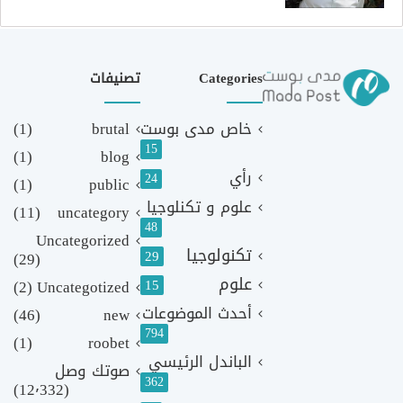
Categories
تصنيفات
خاص مدى بوست
brutal
(1)
15
(1)
blog
رأي
24
(1)
public
علوم و تكنلوجيا
(11)
uncategory
48
Uncategorized
تكنولوجيا
29
(29)
علوم
(2)
Uncategotized
15
أحدث الموضوعات
(46)
new
794
(1)
roobet
الباندل الرئيسي
صوتك وصل
362
(12٬332)