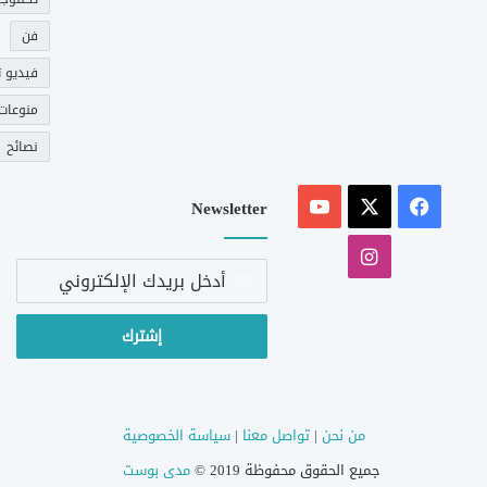
فن
فيديو ت
منوعات
نصائح
‫X
فيسبوك
‫YouTube
Newsletter
انستقرام
أدخل
بريدك
الإلكتروني
من نحن
|
تواصل معنا
|
سياسة الخصوصية
جميع الحقوق محفوظة 2019 ©
مدى بوست