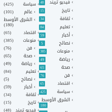
فيديو تريند
48
سياسة
(425)
تاريخ
15
عالم
(101)
ثقافة
الشرق الأوسط
34
(180)
تعليم
84
اقتصاد
(65)
أخبار
59
منوعات
(385)
نصائح
5
فن
(76)
منوعات
385
صحة
(65)
رياضة
49
رياضة
(49)
صحة
65
تعليم
(84)
فن
76
نصائح
(5)
اقتصاد
65
أخبار
(59)
سياسة
425
ثقافة
(34)
الشرق الأوسط
تاريخ
(15)
180
فيديو تريند
(48)