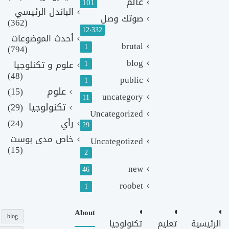
عالم
101
الباندل الرئيسي
صوتك وصل
(362)
12٬332
أحدث الموضوعات
brutal
1
(794)
blog
1
علوم و تكنلوجيا
(48)
public
1
علوم
(15)
uncategory
11
تكنولوجيا
(29)
Uncategorized
رأي
(24)
29
خاص مدى بوست
Uncategotized
(15)
2
new
46
roobet
1
About
blog
الرئيسية
تعليم
تكنولوجيا