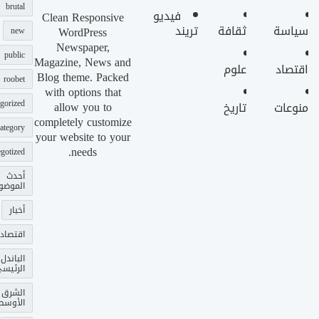
brutal
فيديو
Clean Responsive
سياسة
ثقافة
تريند
WordPress
new
Newspaper,
public
Magazine, News and
اقتصاد
علوم
Blog theme. Packed
roobet
with options that
gorized
allow you to
منوعات
تاريخ
completely customize
ategory
your website to your
needs.
gotized
أحدث
الموضو
أخبار
اقتصاد
الباندل
الرئيس
الشرق
الأوسط