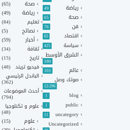
صحة
(65)
رياضة
49
رياضة
(49)
صحة
65
تعليم
(84)
فن
76
نصائح
(5)
اقتصاد
65
أخبار
(59)
سياسة
425
ثقافة
(34)
الشرق الأوسط
تاريخ
(15)
180
فيديو تريند
(48)
عالم
101
الباندل الرئيسي
صوتك وصل
(362)
12٬296
أحدث الموضوعات
blog
1
(794)
public
1
علوم و تكنلوجيا
(48)
uncategory
11
علوم
(15)
Uncategorized