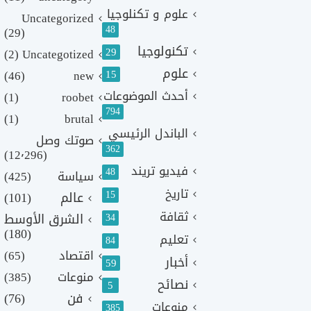
علوم و تكنلوجيا
Uncategorized
48
(29)
تكنولوجيا
29
(2)
Uncategotized
علوم
(46)
new
15
أحدث الموضوعات
(1)
roobet
794
(1)
brutal
الباندل الرئيسي
صوتك وصل
362
(12٬296)
فيديو تريند
48
سياسة
(425)
تاريخ
15
عالم
(101)
ثقافة
الشرق الأوسط
34
(180)
تعليم
84
اقتصاد
(65)
أخبار
59
منوعات
(385)
نصائح
5
فن
(76)
منوعات
385