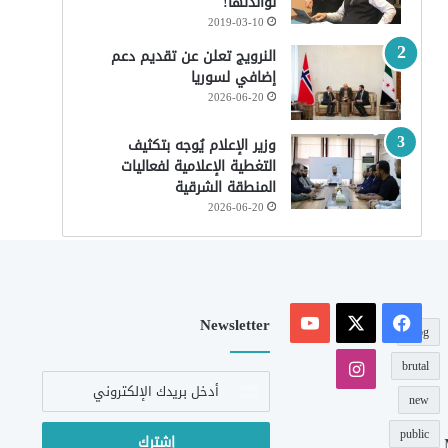
لوالدتها!
2019-03-10
النرويج تعلن عن تقديم دعم
إضافي لسوريا
2026-06-20
وزير الإعلام يُوجه بتكثيف
التغطية الإعلامية لفعاليات
المنطقة الشرقية
2026-06-20
‫X
فيسبوك
‫YouTube
Newsletter
blog
انستقرام
brutal
أدخل
بريدك
new
الإلكتروني
public