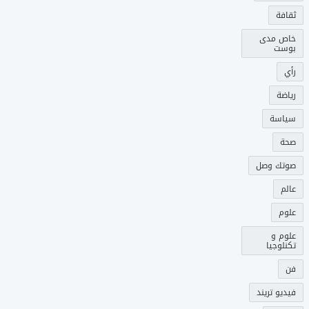
ثقافة
خاص مدى
بوست
رأي
رياضة
سياسة
صحة
صوتك وصل
عالم
علوم
علوم و
تكنلوجيا
فن
فيديو تريند