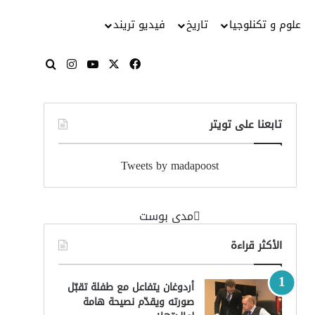
علوم و تكنلوجيا
تاريخ
فيديو تريند
‫X
فيسبوك
‫YouTube
انستقرام
بحث عن
تابعنا على تويتر
Tweets by madapoost
‏مدى بوست‏
الأكثر قراءة
أردوغان يتفاعل مع طفلة تقبّل
صورته ويقدّم نصيحة هامة