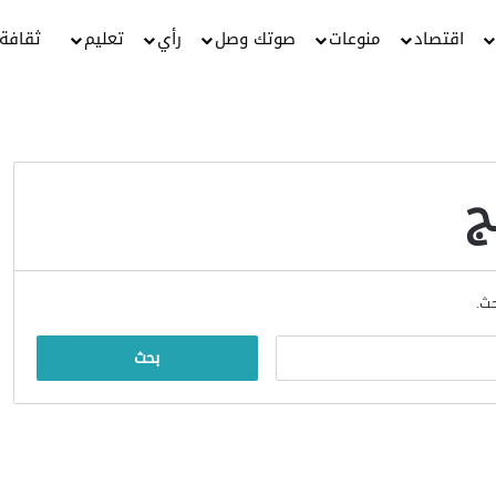
اقتصاد
منوعات
صوتك وصل
رأي
تعليم
ثقافة
ج
حث.
البحث
عن: