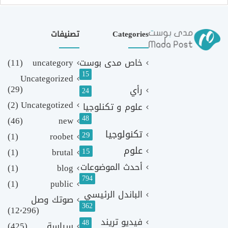
Categories
تصنيفات
خاص مدى بوست
uncategory
(11)
15
Uncategorized
(29)
رأي
24
(2)
Uncategotized
علوم و تكنلوجيا
48
(46)
new
تكنولوجيا
29
(1)
roobet
علوم
(1)
brutal
15
أحدث الموضوعات
(1)
blog
794
(1)
public
الباندل الرئيسي
صوتك وصل
362
(12٬296)
فيديو تريند
48
سياسة
(425)