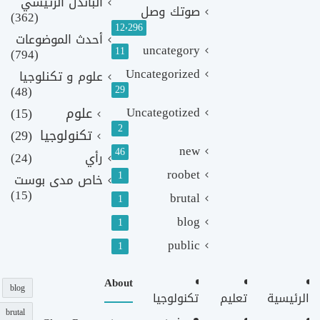
الباندل الرئيسي
صوتك وصل
(362)
12٬296
أحدث الموضوعات
uncategory
11
(794)
Uncategorized
علوم و تكنلوجيا
(48)
29
Uncategotized
علوم
(15)
2
تكنولوجيا
(29)
new
46
رأي
(24)
roobet
1
خاص مدى بوست
(15)
brutal
1
blog
1
public
1
About
blog
الرئيسية
تعليم
تكنولوجيا
brutal