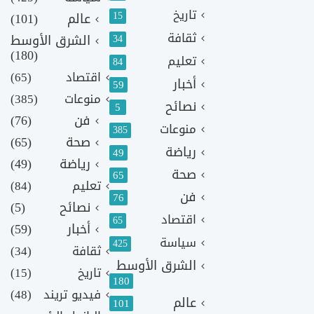
تاريخ
15
عالم
(101)
ثقافة
الشرق الأوسط
34
(180)
تعليم
84
اقتصاد
(65)
أخبار
59
منوعات
(385)
نصائح
5
فن
(76)
منوعات
385
صحة
(65)
رياضة
49
رياضة
(49)
صحة
65
تعليم
(84)
فن
76
نصائح
(5)
اقتصاد
65
أخبار
(59)
سياسة
425
ثقافة
(34)
الشرق الأوسط
تاريخ
(15)
180
فيديو تريند
(48)
عالم
101