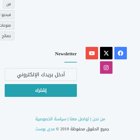
فن
فيديو ت
منوعات
نصائح
‫X
فيسبوك
‫YouTube
Newsletter
انستقرام
أدخل
بريدك
الإلكتروني
من نحن
|
تواصل معنا
|
سياسة الخصوصية
جميع الحقوق محفوظة 2019 ©
مدى بوست