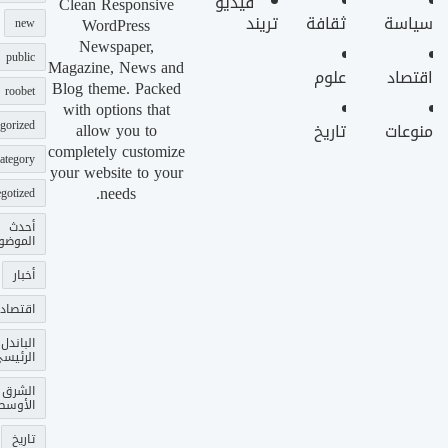
فيديو
Clean Responsive
سياسة
ثقافة
تريند
WordPress
new
Newspaper,
public
Magazine, News and
اقتصاد
علوم
Blog theme. Packed
roobet
with options that
gorized
allow you to
منوعات
تاريخ
completely customize
ategory
your website to your
needs.
gotized
أحدث
الموضو
أخبار
اقتصاد
الباندل
الرئيس
الشرق
الأوسط
تاريخ